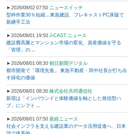
►2026/08/02 07:50
ニュースイッチ
型枠作業30％短縮…東急建設、プレキャストPC床版で
新継手工法
►2026/08/01 19:50
J-CAST ニュース
建設費高騰とマンション市場の変化、資産価値を守る
「管理」の ...
►2026/08/01 08:30
朝日新聞デジタル
都市開発で「環境先進」 東急不動産・田中社長が打ち出
す緑化の価値
►2026/08/01 08:30
株式会社共同通信社
新宿は「インバウンドと体験価値を軸とした発信型ハ
ブ」にシフト ...
►2026/08/01 07:50
産経ニュース
社会インフラを支える建設業のデータ活用促進へ、日本
語で体系的 ...