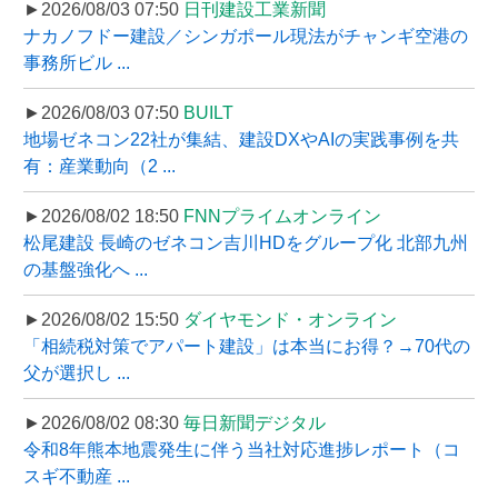
►2026/08/03 07:50
日刊建設工業新聞
ナカノフドー建設／シンガポール現法がチャンギ空港の
事務所ビル ...
►2026/08/03 07:50
BUILT
地場ゼネコン22社が集結、建設DXやAIの実践事例を共
有：産業動向（2 ...
►2026/08/02 18:50
FNNプライムオンライン
松尾建設 長崎のゼネコン吉川HDをグループ化 北部九州
の基盤強化へ ...
►2026/08/02 15:50
ダイヤモンド・オンライン
「相続税対策でアパート建設」は本当にお得？→70代の
父が選択し ...
►2026/08/02 08:30
毎日新聞デジタル
令和8年熊本地震発生に伴う当社対応進捗レポート（コ
スギ不動産 ...