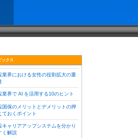
ピックス
設業界における女性の役割拡大の重
性
設業界で AI を活用する10のヒント
設国保のメリットとデメリットの押
えておくポイント
設キャリアアップシステムを分かり
すく解説