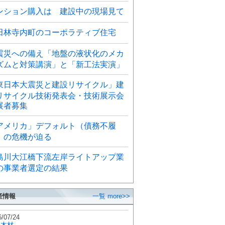
ンション購入は 建設中の現場見て
田林寺内町のコーポラティブ住宅
震災への備え「地盤の液状化のメカ
ズムと対策講演」と「新工法実演」
東日本大震災と建設リサイクル」建
リサイクル技術発表会・技術展示会
展者募集
アメリカ」デフォルト（債務不履
）の危機が迫る
島川大江橋下流左岸ライトアップ業
の事業者選定の結果
産情報
一覧 more>>
6/07/24
秋木材