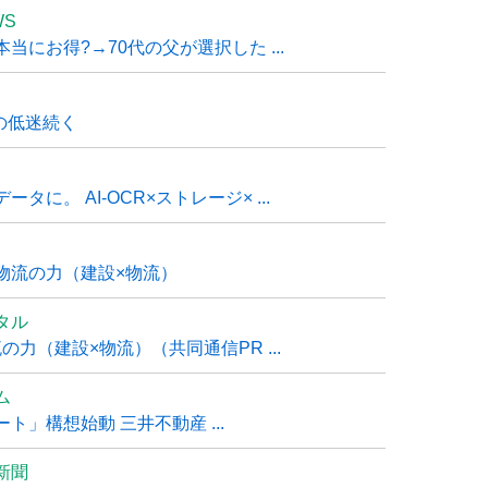
WS
にお得?→70代の父が選択した ...
の低迷続く
に。 AI-OCR×ストレージ× ...
物流の力（建設×物流）
タル
力（建設×物流）（共同通信PR ...
ム
」構想始動 三井不動産 ...
新聞