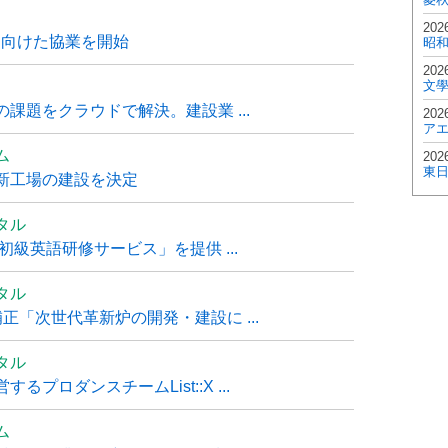
202
に向けた協業を開始
昭
202
文
課題をクラウドで解決。建設業 ...
202
ア
ム
202
東
新工場の建設を決定
タル
級英語研修サービス」を提供 ...
タル
「次世代革新炉の開発・建設に ...
タル
ロダンスチームList::X ...
ム