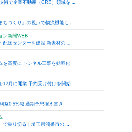
技術で企業不動産（CRE）領域を ...
ちづくり」の視点で物流機能も ...
ョン新聞WEB
送センターを建設 新素材の ...
ムを高度に トンネル工事を効率化
12月に開業 予約受け付けを開始
利益0.5%減 通期予想据え置き
ム
で乗り切る！埼玉県鴻巣市の ...