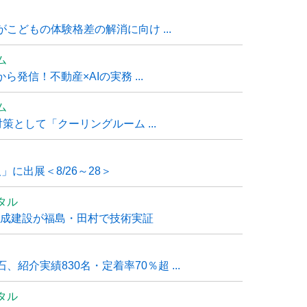
こどもの体験格差の解消に向け ...
ム
発信！不動産×AIの実務 ...
ム
策として「クーリングルーム ...
」に出展＜8/26～28＞
タル
大成建設が福島・田村で技術実証
紹介実績830名・定着率70％超 ...
タル