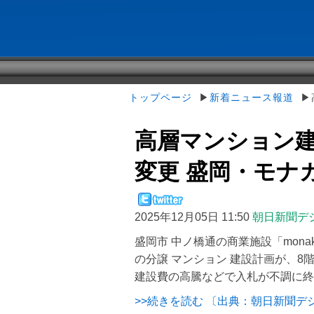
トップページ
▶
新着ニュース報道
▶高
高層マンション建
変更 盛岡・モナ
2025年12月05日 11:50
朝日新聞デ
盛岡市 中ノ橋通の商業施設「mon
の分譲 マンション 建設計画が、
建設費の高騰などで入札が不調に終
>>続きを読む 〔出典：朝日新聞デ