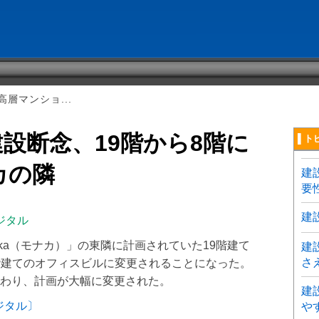
層マンショ...
設断念、19階から8階に
▌ト
カの隣
建
要
建
ジタル
aka（モナカ）」の東隣に計画されていた19階建て
建
さ
8階建てのオフィスビルに変更されることになった。
わり、計画が大幅に変更された。
建
ジタル〕
や