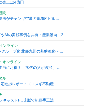
売上124億円
新聞
法がチャンギ空港の事務所ビル ...
AIの実践事例を共有：産業動向（2 ...
ムオンライン
グループ化 北部九州の基盤強化へ ...
・オンライン
にお得？→70代の父が選択し ...
タル
進捗レポート（コスギ不動産 ...
チ
レキャストPC床版で新継手工法