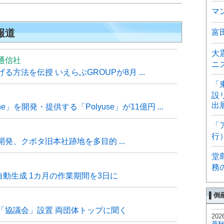
マ
報道
富
大
通信社
ニ
方法を伝授 いえらぶGROUPが8月 ...
「
設
出
e」を開発・提供する「Polyuse」が11億円 ...
「
行
発、クボタ旧本社跡地を多目的 ...
堂
務
自動生成 1カ月の作業期間を3日に
▌倒
「協議会」設置 両団体トップに聞く
202
菱