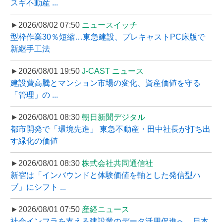
スギ不動産 ...
►2026/08/02 07:50
ニュースイッチ
型枠作業30％短縮…東急建設、プレキャストPC床版で
新継手工法
►2026/08/01 19:50
J-CAST ニュース
建設費高騰とマンション市場の変化、資産価値を守る
「管理」の ...
►2026/08/01 08:30
朝日新聞デジタル
都市開発で「環境先進」 東急不動産・田中社長が打ち出
す緑化の価値
►2026/08/01 08:30
株式会社共同通信社
新宿は「インバウンドと体験価値を軸とした発信型ハ
ブ」にシフト ...
►2026/08/01 07:50
産経ニュース
社会インフラを支える建設業のデータ活用促進へ、日本