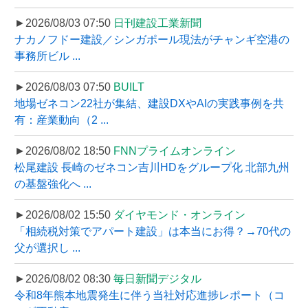
►2026/08/03 07:50
日刊建設工業新聞
ナカノフドー建設／シンガポール現法がチャンギ空港の
事務所ビル ...
►2026/08/03 07:50
BUILT
地場ゼネコン22社が集結、建設DXやAIの実践事例を共
有：産業動向（2 ...
►2026/08/02 18:50
FNNプライムオンライン
松尾建設 長崎のゼネコン吉川HDをグループ化 北部九州
の基盤強化へ ...
►2026/08/02 15:50
ダイヤモンド・オンライン
「相続税対策でアパート建設」は本当にお得？→70代の
父が選択し ...
►2026/08/02 08:30
毎日新聞デジタル
令和8年熊本地震発生に伴う当社対応進捗レポート（コ