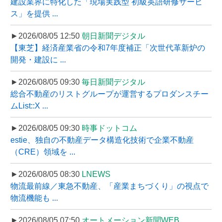
建設業界に特化した「現場実践型 初級英語研修サービ
ス」を提供 ...
►2026/08/05 12:50
朝日新聞デジタル
【東芝】経済産業省の令和7年度補正「次世代革新炉の
開発・建設に ...
►2026/08/05 09:30
毎日新聞デジタル
総合不動産のリストグループが運営するプロダンスチー
ムList::X ...
►2026/08/05 09:30
時事ドットコム
estie、独自の不動産データ構造化技術で企業不動産
（CRE）領域を ...
►2026/08/05 08:30
LNEWS
物流最前線／東急不動産、「産業まちづくり」の視点で
物流機能も ...
►2026/08/05 07:50
オートメーション新聞WEB