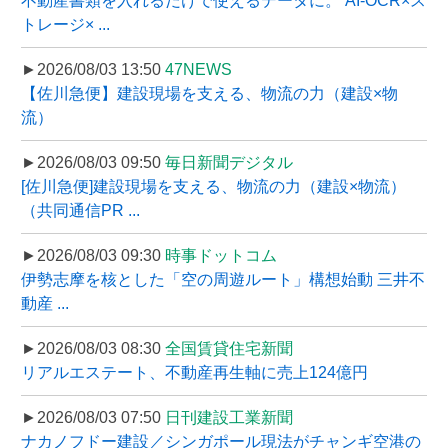
不動産書類を入れるだけで使えるデータに。 AI-OCR×ス
トレージ× ...
►2026/08/03 13:50
47NEWS
【佐川急便】建設現場を支える、物流の力（建設×物
流）
►2026/08/03 09:50
毎日新聞デジタル
[佐川急便]建設現場を支える、物流の力（建設×物流）
（共同通信PR ...
►2026/08/03 09:30
時事ドットコム
伊勢志摩を核とした「空の周遊ルート」構想始動 三井不
動産 ...
►2026/08/03 08:30
全国賃貸住宅新聞
リアルエステート、不動産再生軸に売上124億円
►2026/08/03 07:50
日刊建設工業新聞
ナカノフドー建設／シンガポール現法がチャンギ空港の