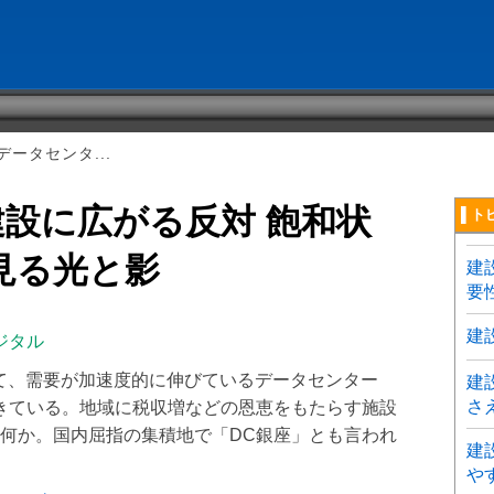
ータセンタ...
設に広がる反対 飽和状
▌ト
見る光と影
建
要
建
ジタル
って、需要が加速度的に伸びているデータセンター
建
さ
きている。地域に税収増などの恩恵をもたらす施設
何か。国内屈指の集積地で「DC銀座」とも言われ
建
や