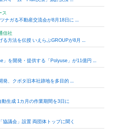
ュース
ナガる不動産交流会が8月18日に ...
通信社
方法を伝授 いえらぶGROUPが8月 ...
e」を開発・提供する「Polyuse」が11億円 ...
発、クボタ旧本社跡地を多目的 ...
自動生成 1カ月の作業期間を3日に
「協議会」設置 両団体トップに聞く