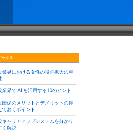
ピックス
設業界における女性の役割拡大の重
性
設業界で AI を活用する10のヒント
設国保のメリットとデメリットの押
えておくポイント
設キャリアアップシステムを分かり
すく解説