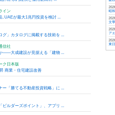
202
ライン
昭
UAEが最大1兆円投資を検討 ...
202
文
202
ア
グ」カタログに掲載する技術を ...
202
東
通信社
――大成建設が見据える「建物 ...
ーク日本版
上昇 商業・住宅建設改善
ー「勝てる不動産投資戦略」に ...
ビルダーズポイント」、アプリ ...