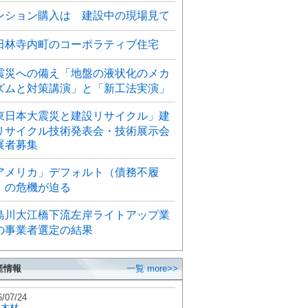
ンション購入は 建設中の現場見て
田林寺内町のコーポラティブ住宅
震災への備え「地盤の液状化のメカ
ズムと対策講演」と「新工法実演」
東日本大震災と建設リサイクル」建
リサイクル技術発表会・技術展示会
展者募集
アメリカ」デフォルト（債務不履
）の危機が迫る
島川大江橋下流左岸ライトアップ業
の事業者選定の結果
産情報
一覧 more>>
6/07/24
秋木材