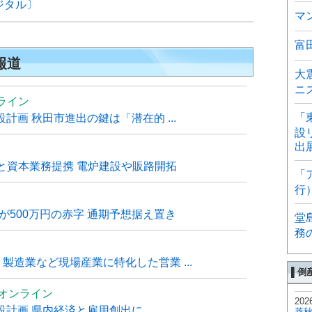
ジタル〕
マ
富
報道
大
ニ
ライン
「
計画 秋田市進出の鍵は「潜在的 ...
設
出
と資本業務提携 電炉建設や販路開拓
「
行
が500万円の赤字 通期予想据え置き
堂
務
・製造業など現場産業に特化した営業 ...
▌倒
ムオンライン
202
計画 県内経済と雇用創出に ...
菱