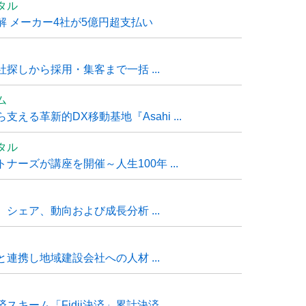
タル
 メーカー4社が5億円超支払い
探しから採用・集客まで一括 ...
ム
る革新的DX移動基地『Asahi ...
タル
ーズが講座を開催～人生100年 ...
シェア、動向および成長分析 ...
連携し地域建設会社への人材 ...
ーム「Fidii決済」累計決済 ...