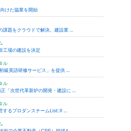
に向けた協業を開始
課題をクラウドで解決。建設業 ...
ム
新工場の建設を決定
タル
級英語研修サービス」を提供 ...
タル
「次世代革新炉の開発・建設に ...
タル
ロダンスチームList::X ...
ム
技術で企業不動産（CRE）領域を ...