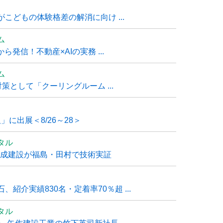
こどもの体験格差の解消に向け ...
ム
発信！不動産×AIの実務 ...
ム
策として「クーリングルーム ...
」に出展＜8/26～28＞
タル
大成建設が福島・田村で技術実証
紹介実績830名・定着率70％超 ...
タル