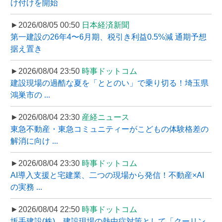
け付けを開始
►2026/08/05 00:50
日本経済新聞
第一建設の26年4〜6月期、税引き利益0.5%減 通期予想
据え置き
►2026/08/04 23:50
時事ドットコム
建設現場の過酷な夏を「ととのい」で乗り切る！埼玉県
鴻巣市の ...
►2026/08/04 23:30
産経ニュース
東急不動産・東急コミュニティーがこどもの体験格差の
解消に向け ...
►2026/08/04 23:30
時事ドットコム
AI導入支援と宅建業、二つの現場から発信！不動産×AI
の実務 ...
►2026/08/04 22:50
時事ドットコム
坂手建設(株)、建設現場の熱中症対策として「クーリン