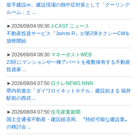
坂手建設㈱、建設現場の熱中症対策として「クーリング
ルーム」と ...
►2026/08/04 09:30
J-CAST ニュース
不動産投資サービス『Join.to R』が第2弾タクシーCMを
放映開始
►2026/08/04 08:30
マネーポストWEB
23区にマンションや一棟アパートを複数保有する不動産
投資家 ...
►2026/08/04 07:50
日テレNEWS NNN
県内初進出「ダイワロイネットホテル」建設始まる 福井
駅前の西武 ...
►2026/08/04 07:50
住宅産業新聞
国土交通省不動産・建設経済局、〝持続可能な建設業〟
の検討会 ...