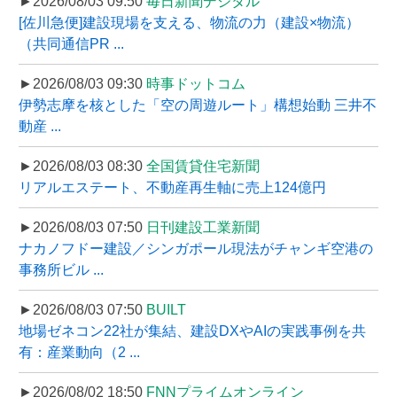
►2026/08/03 09:50
毎日新聞デジタル
[佐川急便]建設現場を支える、物流の力（建設×物流）
（共同通信PR ...
►2026/08/03 09:30
時事ドットコム
伊勢志摩を核とした「空の周遊ルート」構想始動 三井不
動産 ...
►2026/08/03 08:30
全国賃貸住宅新聞
リアルエステート、不動産再生軸に売上124億円
►2026/08/03 07:50
日刊建設工業新聞
ナカノフドー建設／シンガポール現法がチャンギ空港の
事務所ビル ...
►2026/08/03 07:50
BUILT
地場ゼネコン22社が集結、建設DXやAIの実践事例を共
有：産業動向（2 ...
►2026/08/02 18:50
FNNプライムオンライン