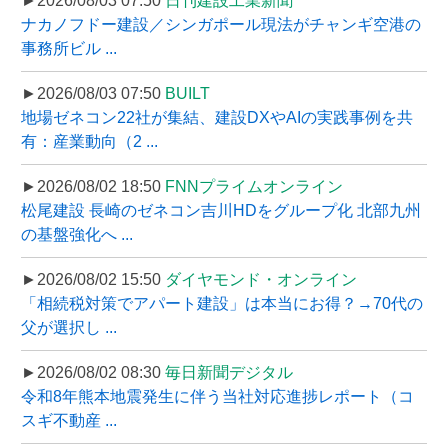
►2026/08/03 07:50
日刊建設工業新聞
ナカノフドー建設／シンガポール現法がチャンギ空港の
事務所ビル ...
►2026/08/03 07:50
BUILT
地場ゼネコン22社が集結、建設DXやAIの実践事例を共
有：産業動向（2 ...
►2026/08/02 18:50
FNNプライムオンライン
松尾建設 長崎のゼネコン吉川HDをグループ化 北部九州
の基盤強化へ ...
►2026/08/02 15:50
ダイヤモンド・オンライン
「相続税対策でアパート建設」は本当にお得？→70代の
父が選択し ...
►2026/08/02 08:30
毎日新聞デジタル
令和8年熊本地震発生に伴う当社対応進捗レポート（コ
スギ不動産 ...