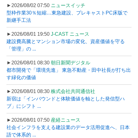
►2026/08/02 07:50
ニュースイッチ
型枠作業30％短縮…東急建設、プレキャストPC床版で
新継手工法
►2026/08/01 19:50
J-CAST ニュース
建設費高騰とマンション市場の変化、資産価値を守る
「管理」の ...
►2026/08/01 08:30
朝日新聞デジタル
都市開発で「環境先進」 東急不動産・田中社長が打ち出
す緑化の価値
►2026/08/01 08:30
株式会社共同通信社
新宿は「インバウンドと体験価値を軸とした発信型ハ
ブ」にシフト ...
►2026/08/01 07:50
産経ニュース
社会インフラを支える建設業のデータ活用促進へ、日本
語で体系的 ...