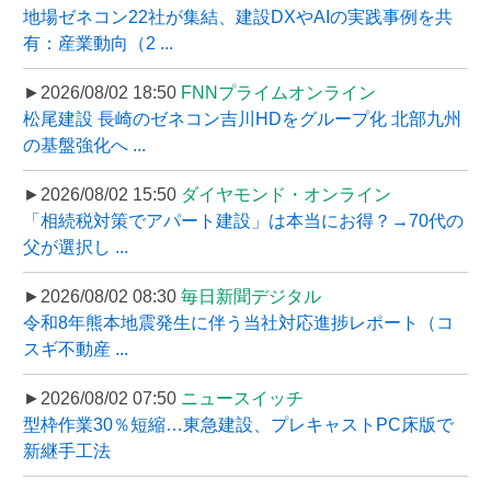
地場ゼネコン22社が集結、建設DXやAIの実践事例を共
有：産業動向（2 ...
►2026/08/02 18:50
FNNプライムオンライン
松尾建設 長崎のゼネコン吉川HDをグループ化 北部九州
の基盤強化へ ...
►2026/08/02 15:50
ダイヤモンド・オンライン
「相続税対策でアパート建設」は本当にお得？→70代の
父が選択し ...
►2026/08/02 08:30
毎日新聞デジタル
令和8年熊本地震発生に伴う当社対応進捗レポート（コ
スギ不動産 ...
►2026/08/02 07:50
ニュースイッチ
型枠作業30％短縮…東急建設、プレキャストPC床版で
新継手工法