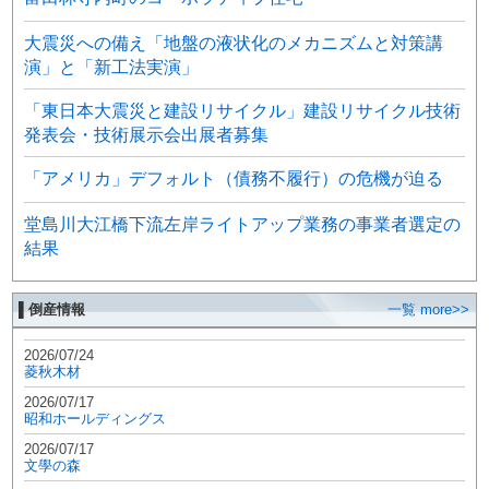
大震災への備え「地盤の液状化のメカニズムと対策講
演」と「新工法実演」
「東日本大震災と建設リサイクル」建設リサイクル技術
発表会・技術展示会出展者募集
「アメリカ」デフォルト（債務不履行）の危機が迫る
堂島川大江橋下流左岸ライトアップ業務の事業者選定の
結果
▌倒産情報
一覧 more>>
2026/07/24
菱秋木材
2026/07/17
昭和ホールディングス
2026/07/17
文學の森