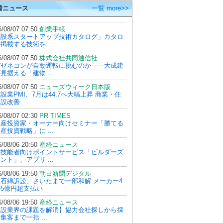
着ニュース
一覧 more>>
/08/07 07:50
創業手帳
建設系スタートアップ技術カタログ」カタロ
掲載する技術を ...
/08/07 07:50
株式会社共同通信社
ぜゼネコンが自動運転に挑むのか――大成建
見据える「建物 ...
/08/07 07:50
ニューズウィーク日本版
設業PMI、7月は44.7へ大幅上昇 商業・住
建設改善
/08/07 02:30
PR TIMES
動産投資家・オーナー向けセミナー「勝てる
産投資戦略」に ...
/08/06 20:50
産経ニュース
設技能者向けポイントサービス「ビルダーズ
ント」、アプリ ...
/08/06 19:50
朝日新聞デジタル
石綿訴訟、さいたまで一部和解 メーカー4
5億円超支払い
/08/06 19:50
産経ニュース
建設業界の課題を解消】協力会社探しから採
集客まで一括 ...