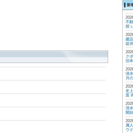
▌新
2026
不
授 
2026
建設
提供
2026
ク
旧本
2026
清水
月の
2026
史
置 
2026
清
開
2026
属
ウド