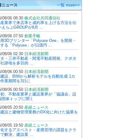
着ニュース
一覧 more>>
/08/06 08:30
株式会社共同通信社
動産業界で来店率と成約率を上げる方法を伝
いえらぶGROUPが8月 ...
/08/06 07:50
創業手帳
用3Dプリンター「Polyuse One」を開発・
する「Polyuse」が11億円 ...
/08/06 02:30
日本経済新聞
ボタ・三井不動産・関電不動産開発、クボタ
社跡地を多目的 ...
/08/06 00:50
日本経済新聞
建設、BIMから解析モデルを自動生成 1カ
作業期間を3日に
/08/06 00:50
日本経済新聞
上初、不動産業界と建設業界が「協議会」設
両団体トップに聞く
/08/05 20:50
産経ニュース
水建設と建物管理業務のDX化に向けた協業を
始
/08/05 19:50
産経ニュース
人化するアスベスト・産廃管理の課題をクラ
で解決。建設業 ...