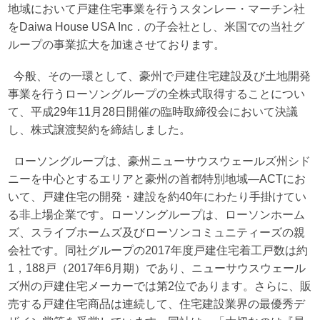
地域において戸建住宅事業を行うスタンレー・マーチン社
をDaiwa House USA Inc．の子会社とし、米国での当社グ
ループの事業拡大を加速させております。
今般、その一環として、豪州で戸建住宅建設及び土地開発
事業を行うローソングループの全株式取得することについ
て、平成29年11月28日開催の臨時取締役会において決議
し、株式譲渡契約を締結しました。
ローソングループは、豪州ニューサウスウェールズ州シド
ニーを中心とするエリアと豪州の首都特別地域―ACTにお
いて、戸建住宅の開発・建設を約40年にわたり手掛けてい
る非上場企業です。ローソングループは、ローソンホーム
ズ、スライブホームズ及びローソンコミュニティーズの親
会社です。同社グループの2017年度戸建住宅着工戸数は約
1，188戸（2017年6月期）であり、ニューサウスウェール
ズ州の戸建住宅メーカーでは第2位であります。さらに、販
売する戸建住宅商品は連続して、住宅建設業界の最優秀デ