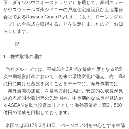
下、ダイワハウスオーストラリア）を通じて、豪州ニュー
サウスウェールズ州シドニーの戸建住宅建設及び土地開発
会社であるRawson Group Pty Ltd．（以下、ローソングル
ープ）の全株式を取得することを決定しましたので、お知
らせします。
記
1．株式取得の理由
当社グループでは、平成31年3月期が最終年度となる第5
次中期経営計画において、将来の環境変化に備え、売上高4
兆円に向けた基盤を築くことをテーマに、海外事業では
「海外展開の加速」を基本方針に掲げ、安定的な成長が見
込める米国や豪州等の先進国や、中長期的な成長が見込め
るASEANを重点投資エリアとして海外事業売上高2，500
億円の達成を目指しております。
米国では2017年2月14日、バージニア州を中心とする東部