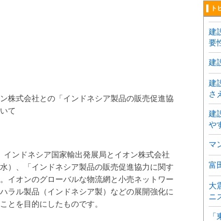
▌ト
建
要
建
建
さ
ン株式会社との「インドネシア製品の販売促進協
いて
建
や
マ
）インドネシア国家輸出発展局とイオン株式会社
富
水）、「インドネシア製品の販売促進協力に関す
。イオンのグローバルな物流網と小売ネットワー
大
ハラル製品（インドネシア製）などの展開強化に
ニ
ことを目的にしたものです。
「