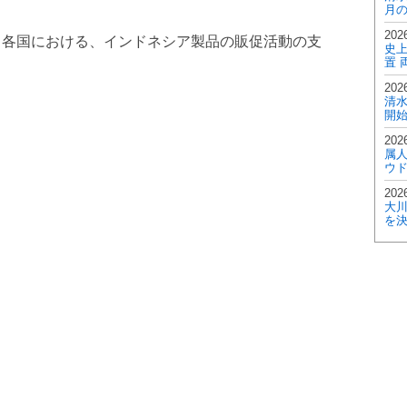
月の
2026
る各国における、インドネシア製品の販促活動の支
史
置 
2026
清
開
2026
属
ウド
2026
大
を