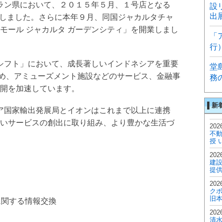
ラン県において、２０１５年５月、１号店となる
設
出
を開業しました。さらに本年９月、同国ジャカルタチャ
モール ジャカルタ ガーデンシティ」を開業しまし
「
行
シフト」において、成長著しいインドネシアを重要
堂
はじめ、アミューズメント施設などのサービス、金融事
務
開を加速しています。
▌新
ア国家輸出発展局とイオンはこれまで以上に連携
いサービスの創出に取り組み、より豊かな生活づ
2026
不
授 
2026
建設
提供
2026
ク
旧本
に関する情報交換
2026
清水