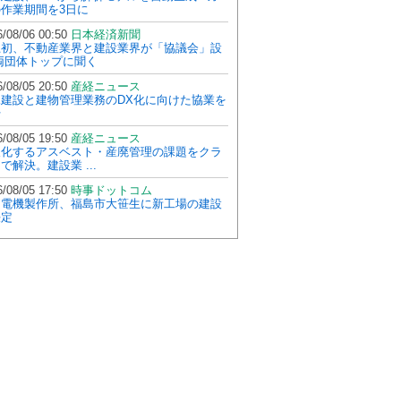
作業期間を3日に
/08/06 00:50
日本経済新聞
上初、不動産業界と建設業界が「協議会」設
両団体トップに聞く
/08/05 20:50
産経ニュース
水建設と建物管理業務のDX化に向けた協業を
始
/08/05 19:50
産経ニュース
人化するアスベスト・産廃管理の課題をクラ
で解決。建設業 ...
/08/05 17:50
時事ドットコム
川電機製作所、福島市大笹生に新工場の建設
決定