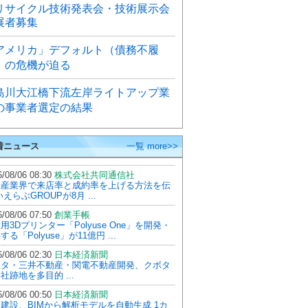
リサイクル技術発表会・技術展示会
展者募集
アメリカ」デフォルト（債務不履
）の危機が迫る
島川大江橋下流左岸ライトアップ業
の事業者選定の結果
着ニュース
一覧 more>>
/08/06 08:30
株式会社共同通信社
動産業界で来店率と成約率を上げる方法を伝
いえらぶGROUPが8月 ...
/08/06 07:50
創業手帳
用3Dプリンター「Polyuse One」を開発・
する「Polyuse」が11億円 ...
/08/06 02:30
日本経済新聞
ボタ・三井不動産・関電不動産開発、クボタ
社跡地を多目的 ...
/08/06 00:50
日本経済新聞
建設、BIMから解析モデルを自動生成 1カ