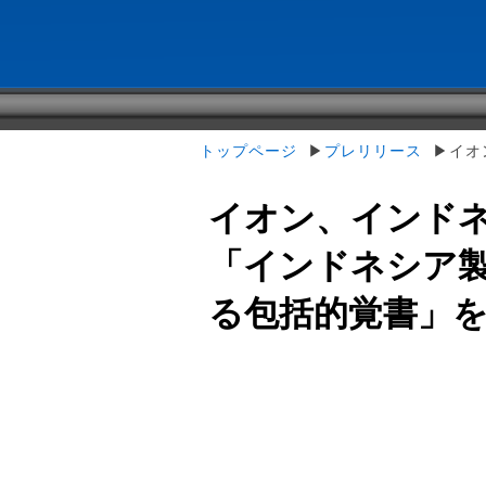
トップページ
▶
プレリリース
▶イオン
イオン、インド
「インドネシア
る包括的覚書」