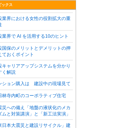
ピックス
設業界における女性の役割拡大の重
性
設業界で AI を活用する10のヒント
設国保のメリットとデメリットの押
えておくポイント
設キャリアアップシステムを分かり
すく解説
ンション購入は 建設中の現場見て
田林寺内町のコーポラティブ住宅
震災への備え「地盤の液状化のメカ
ズムと対策講演」と「新工法実演」
東日本大震災と建設リサイクル」建