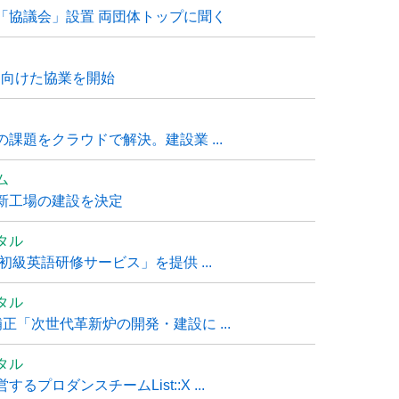
「協議会」設置 両団体トップに聞く
に向けた協業を開始
課題をクラウドで解決。建設業 ...
ム
新工場の建設を決定
タル
級英語研修サービス」を提供 ...
タル
「次世代革新炉の開発・建設に ...
タル
ロダンスチームList::X ...