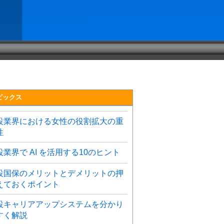
ピックス
設業界における女性の役割拡大の重
性
設業界で AI を活用する10のヒント
設国保のメリットとデメリットの押
えておくポイント
設キャリアアップシステムを分かり
すく解説