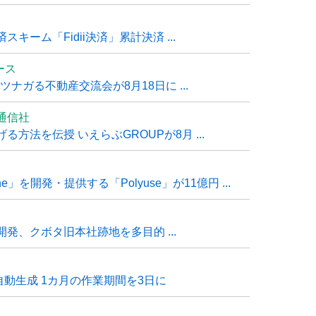
ーム「Fidii決済」累計決済 ...
ュース
ナガる不動産交流会が8月18日に ...
通信社
方法を伝授 いえらぶGROUPが8月 ...
e」を開発・提供する「Polyuse」が11億円 ...
発、クボタ旧本社跡地を多目的 ...
自動生成 1カ月の作業期間を3日に