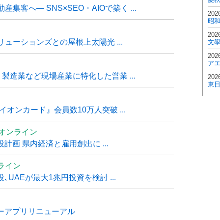
客へ― SNS×SEO・AIOで築く ...
202
昭
202
ューションズとの屋根上太陽光 ...
文
202
ア
・製造業など現場産業に特化した営業 ...
202
東
オンカード』会員数10万人突破 ...
ムオンライン
計画 県内経済と雇用創出に ...
ライン
UAEが最大1兆円投資を検討 ...
ナーアプリリニューアル