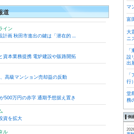
マ
報道
富
ライン
大
計画 秋田市進出の鍵は「潜在的 ...
ニ
「
と資本業務提携 電炉建設や販路開拓
設
出
「
6月、高級マンション売却益の反動
行
堂
が500万円の赤字 通期予想据え置き
務
ム
▌倒
投資を拡大
202
タル
菱