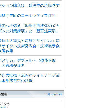
ンション購入は 建設中の現場見て
田林寺内町のコーポラティブ住宅
震災への備え「地盤の液状化のメカ
ズムと対策講演」と「新工法実演」
東日本大震災と建設リサイクル」建
リサイクル技術発表会・技術展示会
展者募集
アメリカ」デフォルト（債務不履
）の危機が迫る
島川大江橋下流左岸ライトアップ業
の事業者選定の結果
産情報
一覧 more>>
6/07/24
秋木材