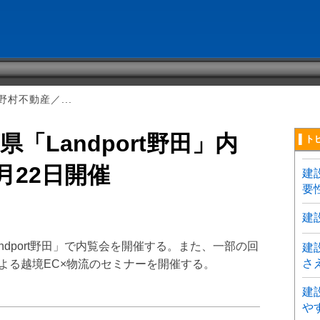
村不動産／...
「Landport野田」内
▌ト
月22日開催
建
要
建
ndport野田」で内覧会を開催する。また、一部の回
建
さ
による越境EC×物流のセミナーを開催する。
建
や