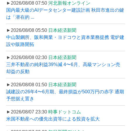
►2026/08/08 07:50
河北新報オンライン
国内最大級のAIデータセンター建設計画 秋田市進出の鍵
は「潜在的 ...
►2026/08/08 05:50
日本経済新聞
中山製鋼所、阪和興業・ヨドコウと資本業務提携 電炉建
設や販路開拓
►2026/08/08 02:30
日本経済新聞
三井不動産の純利益39%減 4〜6月、高級マンション売
却益の反動
►2026/08/08 01:50
日本経済新聞
誠建設の26年4〜6月期、最終損益が500万円の赤字 通期
予想据え置き
►2026/08/07 23:30
時事ドットコム
米国不動産への優先出資等による投資を拡大