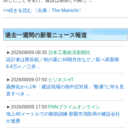
回したことを受け、建設は困難と判断し ...
>>続きを読む 〔出典：The Mainichi〕
過去一週間の新着ニュース報道
►2026/08/09 08:30
日本工業経済新聞社
設計者は熊谷組／柏の葉に44階共住など／延べ床面積
6.4万㎡／三井 ...
►2026/08/09 07:50
ビジネス+IT
義務化から1年「建設現場の熱中症対策」“酷暑”に何を見
直すべき ...
►2026/08/08 17:50
FNNプライムオンライン
地上40メートルでの救助訓練 那覇市消防局や建設会社
が連携