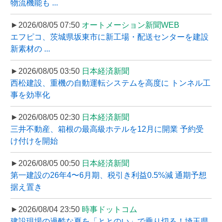
物流機能も ...
►2026/08/05 07:50
オートメーション新聞WEB
エフピコ、茨城県坂東市に新工場・配送センターを建設
新素材の ...
►2026/08/05 03:50
日本経済新聞
西松建設、重機の自動運転システムを高度に トンネル工
事を効率化
►2026/08/05 02:30
日本経済新聞
三井不動産、箱根の最高級ホテルを12月に開業 予約受
け付けを開始
►2026/08/05 00:50
日本経済新聞
第一建設の26年4〜6月期、税引き利益0.5%減 通期予想
据え置き
►2026/08/04 23:50
時事ドットコム
建設現場の過酷な夏を「ととのい」で乗り切る！埼玉県