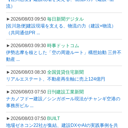
流）
►2026/08/03 09:50
毎日新聞デジタル
[佐川急便]建設現場を支える、物流の力（建設×物流）
（共同通信PR ...
►2026/08/03 09:30
時事ドットコム
伊勢志摩を核とした「空の周遊ルート」構想始動 三井不
動産 ...
►2026/08/03 08:30
全国賃貸住宅新聞
リアルエステート、不動産再生軸に売上124億円
►2026/08/03 07:50
日刊建設工業新聞
ナカノフドー建設／シンガポール現法がチャンギ空港の
事務所ビル ...
►2026/08/03 07:50
BUILT
地場ゼネコン22社が集結、建設DXやAIの実践事例を共