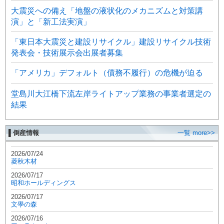
大震災への備え「地盤の液状化のメカニズムと対策講
演」と「新工法実演」
「東日本大震災と建設リサイクル」建設リサイクル技術
発表会・技術展示会出展者募集
「アメリカ」デフォルト（債務不履行）の危機が迫る
堂島川大江橋下流左岸ライトアップ業務の事業者選定の
結果
▌倒産情報
一覧 more>>
2026/07/24
菱秋木材
2026/07/17
昭和ホールディングス
2026/07/17
文學の森
2026/07/16