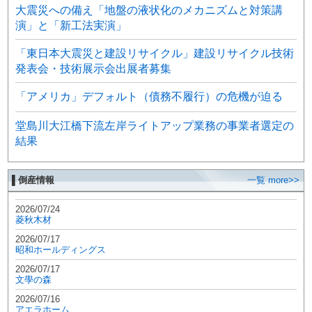
大震災への備え「地盤の液状化のメカニズムと対策講
演」と「新工法実演」
「東日本大震災と建設リサイクル」建設リサイクル技術
発表会・技術展示会出展者募集
「アメリカ」デフォルト（債務不履行）の危機が迫る
堂島川大江橋下流左岸ライトアップ業務の事業者選定の
結果
▌倒産情報
一覧 more>>
2026/07/24
菱秋木材
2026/07/17
昭和ホールディングス
2026/07/17
文學の森
2026/07/16
アエラホーム