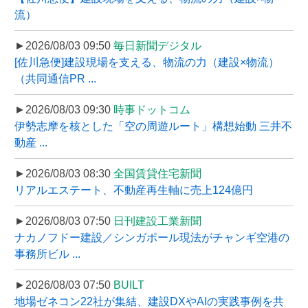
流）
►2026/08/03 09:50
毎日新聞デジタル
[佐川急便]建設現場を支える、物流の力（建設×物流）
（共同通信PR ...
►2026/08/03 09:30
時事ドットコム
伊勢志摩を核とした「空の周遊ルート」構想始動 三井不
動産 ...
►2026/08/03 08:30
全国賃貸住宅新聞
リアルエステート、不動産再生軸に売上124億円
►2026/08/03 07:50
日刊建設工業新聞
ナカノフドー建設／シンガポール現法がチャンギ空港の
事務所ビル ...
►2026/08/03 07:50
BUILT
地場ゼネコン22社が集結、建設DXやAIの実践事例を共