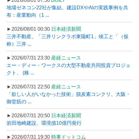
►2026/08/01 07:50
BUILT
地場ゼネコン22社が集結、建設DXやAIの実践事例を共
有：産業動向（1 ...
►2026/08/01 00:30
日本経済新聞
三井不動産、「三井リンクラボ東陽町1」竣工と「（仮
称）三井 ...
►2026/07/31 23:30
産経ニュース
エー・ディー・ワークスの大型不動産共同投資プロジェ
クト、 (株 ...
►2026/07/31 22:50
産経ニュース
「欲しい人がいなかった技術」脱炭素コンクリ、大阪・
御堂筋の ...
►2026/07/31 20:50
日本経済新聞
岩田地崎建設、環境債10億円発行
►2026/07/31 19:30
時事ドットコム