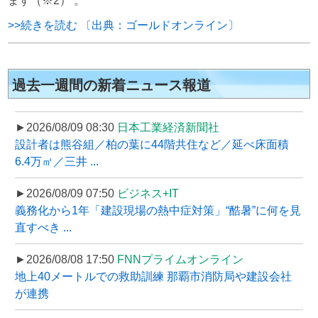
ます（※2） 。
>>続きを読む 〔出典：ゴールドオンライン〕
過去一週間の新着ニュース報道
►2026/08/09 08:30
日本工業経済新聞社
設計者は熊谷組／柏の葉に44階共住など／延べ床面積
6.4万㎡／三井 ...
►2026/08/09 07:50
ビジネス+IT
義務化から1年「建設現場の熱中症対策」“酷暑”に何を見
直すべき ...
►2026/08/08 17:50
FNNプライムオンライン
地上40メートルでの救助訓練 那覇市消防局や建設会社
が連携