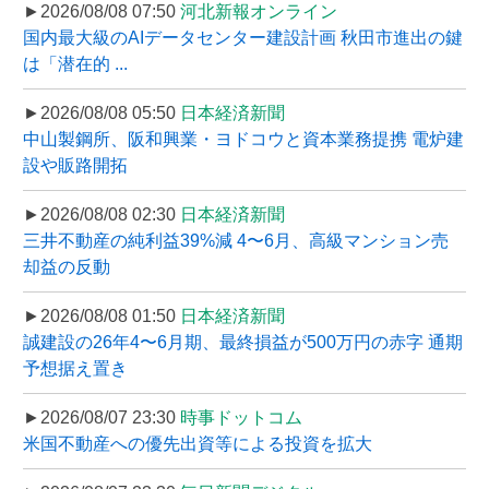
►2026/08/08 07:50
河北新報オンライン
国内最大級のAIデータセンター建設計画 秋田市進出の鍵
は「潜在的 ...
►2026/08/08 05:50
日本経済新聞
中山製鋼所、阪和興業・ヨドコウと資本業務提携 電炉建
設や販路開拓
►2026/08/08 02:30
日本経済新聞
三井不動産の純利益39%減 4〜6月、高級マンション売
却益の反動
►2026/08/08 01:50
日本経済新聞
誠建設の26年4〜6月期、最終損益が500万円の赤字 通期
予想据え置き
►2026/08/07 23:30
時事ドットコム
米国不動産への優先出資等による投資を拡大