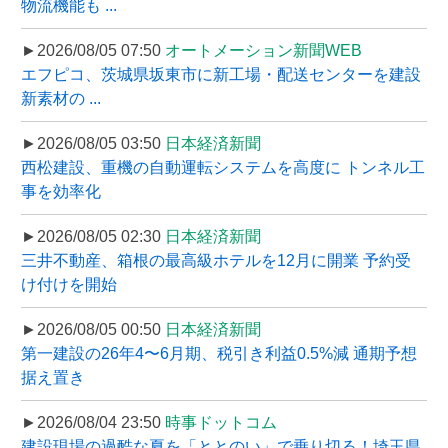
物流機能も ...
►2026/08/05 07:50
オートメーション新聞WEB
エフピコ、茨城県坂東市に新工場・配送センターを建設
新素材の ...
►2026/08/05 03:50
日本経済新聞
西松建設、重機の自動運転システムを高度に トンネル工
事を効率化
►2026/08/05 02:30
日本経済新聞
三井不動産、箱根の最高級ホテルを12月に開業 予約受
け付けを開始
►2026/08/05 00:50
日本経済新聞
第一建設の26年4〜6月期、税引き利益0.5%減 通期予想
据え置き
►2026/08/04 23:50
時事ドットコム
建設現場の過酷な夏を「ととのい」で乗り切る！埼玉県