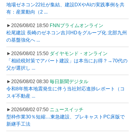
地場ゼネコン22社が集結、建設DXやAIの実践事例を共
有：産業動向（2 ...
►2026/08/02 18:50
FNNプライムオンライン
松尾建設 長崎のゼネコン吉川HDをグループ化 北部九州
の基盤強化へ ...
►2026/08/02 15:50
ダイヤモンド・オンライン
「相続税対策でアパート建設」は本当にお得？→70代の
父が選択し ...
►2026/08/02 08:30
毎日新聞デジタル
令和8年熊本地震発生に伴う当社対応進捗レポート（コ
スギ不動産 ...
►2026/08/02 07:50
ニュースイッチ
型枠作業30％短縮…東急建設、プレキャストPC床版で
新継手工法