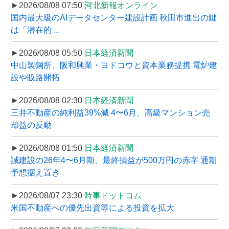
►2026/08/08 07:50
河北新報オンライン
国内最大級のAIデータセンター建設計画 秋田市進出の鍵
は「潜在的 ...
►2026/08/08 05:50
日本経済新聞
中山製鋼所、阪和興業・ヨドコウと資本業務提携 電炉建
設や販路開拓
►2026/08/08 02:30
日本経済新聞
三井不動産の純利益39%減 4〜6月、高級マンション売
却益の反動
►2026/08/08 01:50
日本経済新聞
誠建設の26年4〜6月期、最終損益が500万円の赤字 通期
予想据え置き
►2026/08/07 23:30
時事ドットコム
米国不動産への優先出資等による投資を拡大