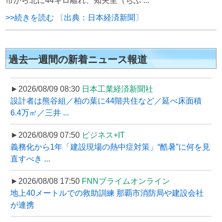
市から北に44キロ離れ、知夫里（ちぶ ...
>>続きを読む 〔出典：日本経済新聞〕
過去一週間の新着ニュース報道
►2026/08/09 08:30
日本工業経済新聞社
設計者は熊谷組／柏の葉に44階共住など／延べ床面積
6.4万㎡／三井 ...
►2026/08/09 07:50
ビジネス+IT
義務化から1年「建設現場の熱中症対策」“酷暑”に何を見
直すべき ...
►2026/08/08 17:50
FNNプライムオンライン
地上40メートルでの救助訓練 那覇市消防局や建設会社
が連携