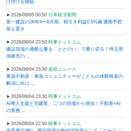
け付けを開始
►2026/08/05 00:50
日本経済新聞
第一建設の26年4〜6月期、税引き利益0.5%減 通期予想
据え置き
►2026/08/04 23:50
時事ドットコム
建設現場の過酷な夏を「ととのい」で乗り切る！埼玉県
鴻巣市の ...
►2026/08/04 23:30
産経ニュース
東急不動産・東急コミュニティーがこどもの体験格差の
解消に向け ...
►2026/08/04 23:30
時事ドットコム
AI導入支援と宅建業、二つの現場から発信！不動産×AI
の実務 ...
►2026/08/04 22:50
時事ドットコム
坂手建設(株)、建設現場の熱中症対策として「クーリン