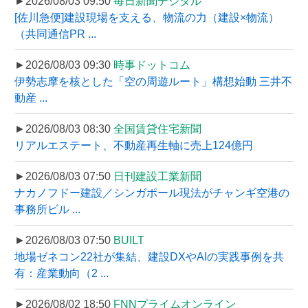
►2026/08/03 09:50
毎日新聞デジタル
[佐川急便]建設現場を支える、物流の力（建設×物流）
（共同通信PR ...
►2026/08/03 09:30
時事ドットコム
伊勢志摩を核とした「空の周遊ルート」構想始動 三井不
動産 ...
►2026/08/03 08:30
全国賃貸住宅新聞
リアルエステート、不動産再生軸に売上124億円
►2026/08/03 07:50
日刊建設工業新聞
ナカノフドー建設／シンガポール現法がチャンギ空港の
事務所ビル ...
►2026/08/03 07:50
BUILT
地場ゼネコン22社が集結、建設DXやAIの実践事例を共
有：産業動向（2 ...
►2026/08/02 18:50
FNNプライムオンライン