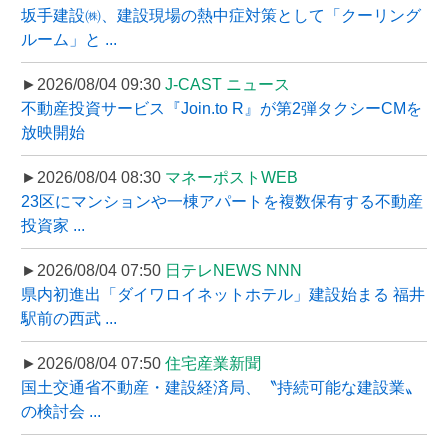
坂手建設㈱、建設現場の熱中症対策として「クーリング
ルーム」と ...
►2026/08/04 09:30
J-CAST ニュース
不動産投資サービス『Join.to R』が第2弾タクシーCMを
放映開始
►2026/08/04 08:30
マネーポストWEB
23区にマンションや一棟アパートを複数保有する不動産
投資家 ...
►2026/08/04 07:50
日テレNEWS NNN
県内初進出「ダイワロイネットホテル」建設始まる 福井
駅前の西武 ...
►2026/08/04 07:50
住宅産業新聞
国土交通省不動産・建設経済局、〝持続可能な建設業〟
の検討会 ...