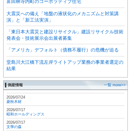
富田林寺内町のコーポラティブ住宅
大震災への備え「地盤の液状化のメカニズムと対策講
演」と「新工法実演」
「東日本大震災と建設リサイクル」建設リサイクル技術
発表会・技術展示会出展者募集
「アメリカ」デフォルト（債務不履行）の危機が迫る
堂島川大江橋下流左岸ライトアップ業務の事業者選定の
結果
▌倒産情報
一覧 more>>
2026/07/24
菱秋木材
2026/07/17
昭和ホールディングス
2026/07/17
文學の森