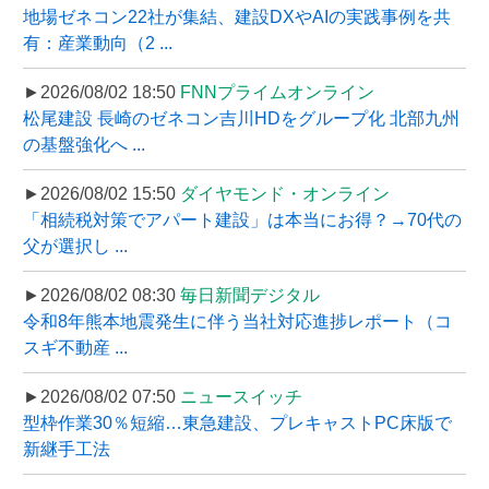
地場ゼネコン22社が集結、建設DXやAIの実践事例を共
有：産業動向（2 ...
►2026/08/02 18:50
FNNプライムオンライン
松尾建設 長崎のゼネコン吉川HDをグループ化 北部九州
の基盤強化へ ...
►2026/08/02 15:50
ダイヤモンド・オンライン
「相続税対策でアパート建設」は本当にお得？→70代の
父が選択し ...
►2026/08/02 08:30
毎日新聞デジタル
令和8年熊本地震発生に伴う当社対応進捗レポート（コ
スギ不動産 ...
►2026/08/02 07:50
ニュースイッチ
型枠作業30％短縮…東急建設、プレキャストPC床版で
新継手工法