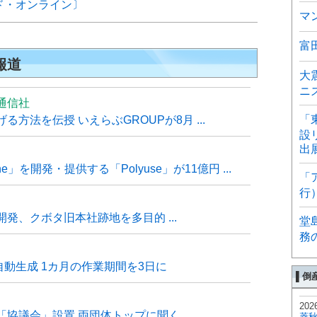
ド・オンライン〕
マ
富
報道
大
ニ
通信社
「
方法を伝授 いえらぶGROUPが8月 ...
設
出
e」を開発・提供する「Polyuse」が11億円 ...
「
行
発、クボタ旧本社跡地を多目的 ...
堂
務
自動生成 1カ月の作業期間を3日に
▌倒
202
「協議会」設置 両団体トップに聞く
菱