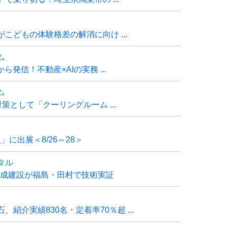
こどもの体験格差の解消に向け ...
ム
発信！不動産×AIの実務 ...
ム
策として「クーリングルーム ...
」に出展＜8/26～28＞
タル
大成建設が福島・田村で技術実証
紹介実績830名・定着率70％超 ...