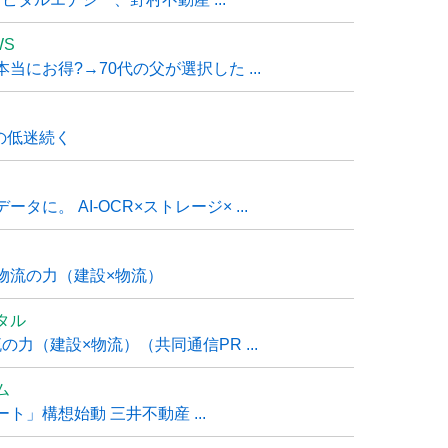
WS
にお得?→70代の父が選択した ...
の低迷続く
に。 AI-OCR×ストレージ× ...
物流の力（建設×物流）
タル
力（建設×物流）（共同通信PR ...
ム
」構想始動 三井不動産 ...