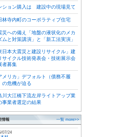
ンション購入は 建設中の現場見て
田林寺内町のコーポラティブ住宅
震災への備え「地盤の液状化のメカ
ズムと対策講演」と「新工法実演」
東日本大震災と建設リサイクル」建
リサイクル技術発表会・技術展示会
展者募集
アメリカ」デフォルト（債務不履
）の危機が迫る
島川大江橋下流左岸ライトアップ業
の事業者選定の結果
産情報
一覧 more>>
6/07/24
秋木材