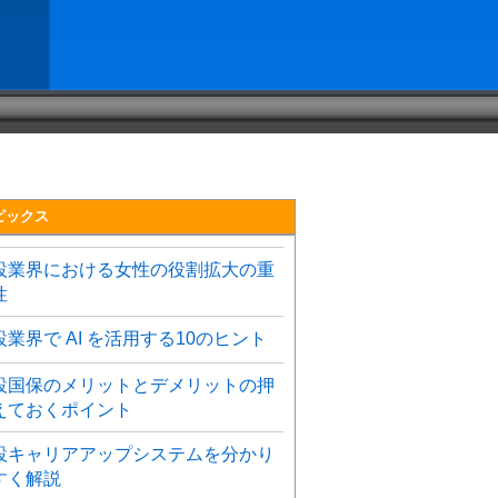
ピックス
設業界における女性の役割拡大の重
性
設業界で AI を活用する10のヒント
設国保のメリットとデメリットの押
えておくポイント
設キャリアアップシステムを分かり
すく解説