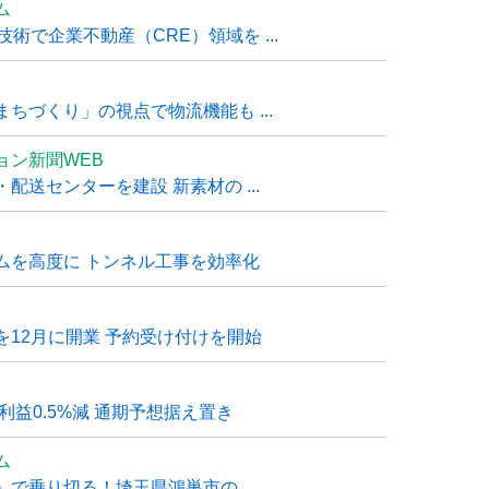
ム
技術で企業不動産（CRE）領域を ...
ちづくり」の視点で物流機能も ...
ョン新聞WEB
送センターを建設 新素材の ...
ムを高度に トンネル工事を効率化
12月に開業 予約受け付けを開始
利益0.5%減 通期予想据え置き
ム
で乗り切る！埼玉県鴻巣市の ...