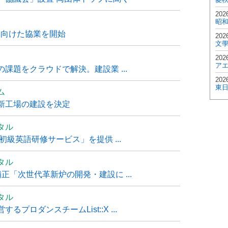
202
昭
に向けた協業を開始
202
文
202
ア
課題をクラウドで解決。建設業 ...
202
東
ム
新工場の建設を決定
タル
級英語研修サービス」を提供 ...
タル
「次世代革新炉の開発・建設に ...
タル
ロダンスチームList::X ...