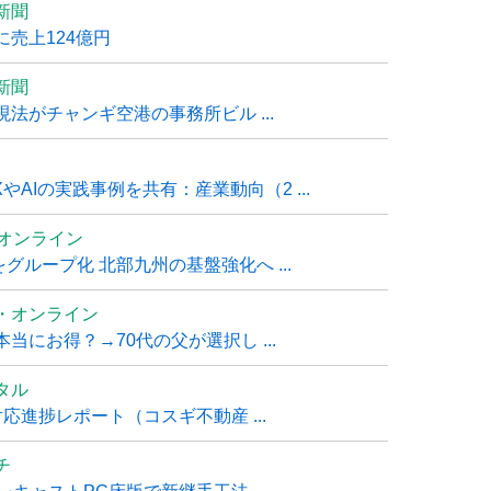
新聞
売上124億円
新聞
法がチャンギ空港の事務所ビル ...
AIの実践事例を共有：産業動向（2 ...
ムオンライン
グループ化 北部九州の基盤強化へ ...
・オンライン
にお得？→70代の父が選択し ...
タル
進捗レポート（コスギ不動産 ...
チ