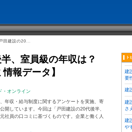
田建設の20...
後半、室員級の年収は？
▌ト
コミ情報データ】
建
要
建
ド・オンライン
、年収・給与制度に関するアンケートを実施、寄
建
さ
公開しています。今回は「戸田建設の20代後半、
元社員の口コミに基づくものです。企業と働く人
建
や