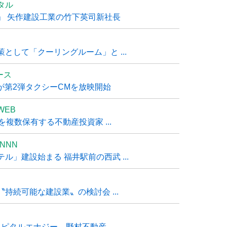
タル
」 矢作建設工業の竹下英司新社長
として「クーリングルーム」と ...
ュース
R』が第2弾タクシーCMを放映開始
WEB
複数保有する不動産投資家 ...
NNN
」建設始まる 福井駅前の西武 ...
持続可能な建設業〟の検討会 ...
タルエナジー、野村不動産 ...