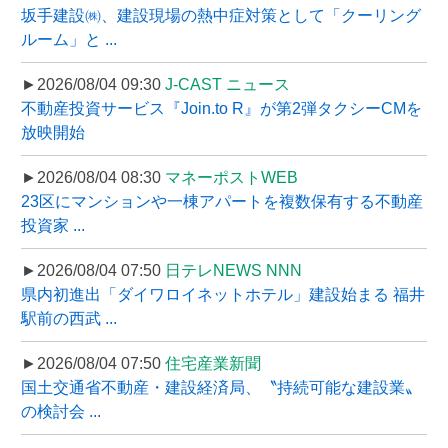
坂手建設㈱、建設現場の熱中症対策として「クーリング
ルーム」と ...
►2026/08/04 09:30
J-CAST ニュース
不動産投資サービス『Join.to R』が第2弾タクシーCMを
放映開始
►2026/08/04 08:30
マネーポストWEB
23区にマンションや一棟アパートを複数保有する不動産
投資家 ...
►2026/08/04 07:50
日テレNEWS NNN
県内初進出「ダイワロイネットホテル」建設始まる 福井
駅前の西武 ...
►2026/08/04 07:50
住宅産業新聞
国土交通省不動産・建設経済局、〝持続可能な建設業〟
の検討会 ...