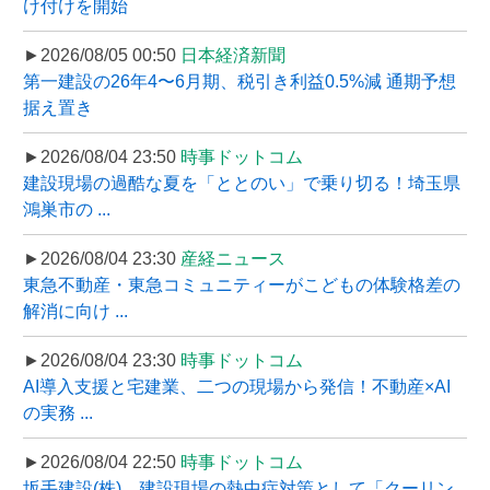
け付けを開始
►2026/08/05 00:50
日本経済新聞
第一建設の26年4〜6月期、税引き利益0.5%減 通期予想
据え置き
►2026/08/04 23:50
時事ドットコム
建設現場の過酷な夏を「ととのい」で乗り切る！埼玉県
鴻巣市の ...
►2026/08/04 23:30
産経ニュース
東急不動産・東急コミュニティーがこどもの体験格差の
解消に向け ...
►2026/08/04 23:30
時事ドットコム
AI導入支援と宅建業、二つの現場から発信！不動産×AI
の実務 ...
►2026/08/04 22:50
時事ドットコム
坂手建設(株)、建設現場の熱中症対策として「クーリン