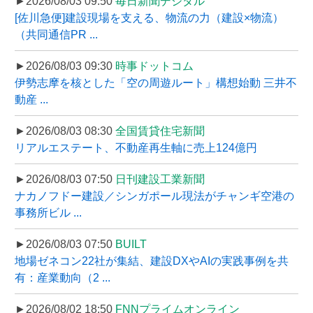
►2026/08/03 09:50
毎日新聞デジタル
[佐川急便]建設現場を支える、物流の力（建設×物流）
（共同通信PR ...
►2026/08/03 09:30
時事ドットコム
伊勢志摩を核とした「空の周遊ルート」構想始動 三井不
動産 ...
►2026/08/03 08:30
全国賃貸住宅新聞
リアルエステート、不動産再生軸に売上124億円
►2026/08/03 07:50
日刊建設工業新聞
ナカノフドー建設／シンガポール現法がチャンギ空港の
事務所ビル ...
►2026/08/03 07:50
BUILT
地場ゼネコン22社が集結、建設DXやAIの実践事例を共
有：産業動向（2 ...
►2026/08/02 18:50
FNNプライムオンライン