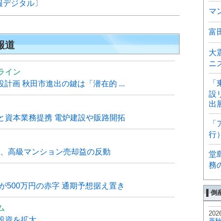
報デジタル〕
マ
富
報道
大
ニ
ライン
「
計画 秋田市進出の鍵は「潜在的 ...
設
出
と資本業務提携 電炉建設や販路開拓
「
行
6月、高級マンション売却益の反動
堂
務
が500万円の赤字 通期予想据え置き
▌倒
ム
202
投資を拡大
菱