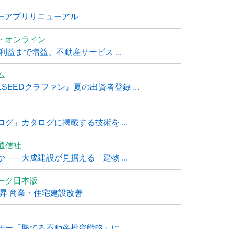
ナーアプリリニューアル
・オンライン
利益まで増益、不動産サービス ...
ム
EEDクラファン』夏の出資者登録 ...
グ」カタログに掲載する技術を ...
通信社
――大成建設が見据える「建物 ...
ーク日本版
上昇 商業・住宅建設改善
ー「勝てる不動産投資戦略」に ...