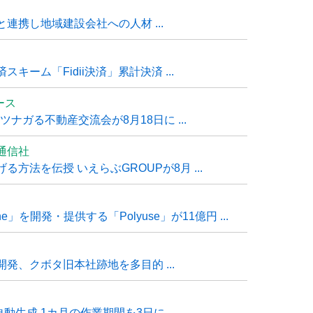
連携し地域建設会社への人材 ...
ーム「Fidii決済」累計決済 ...
ュース
ナガる不動産交流会が8月18日に ...
通信社
方法を伝授 いえらぶGROUPが8月 ...
e」を開発・提供する「Polyuse」が11億円 ...
発、クボタ旧本社跡地を多目的 ...
自動生成 1カ月の作業期間を3日に