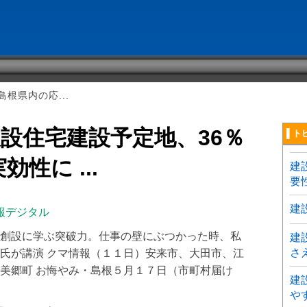
根県内の応...
設住宅建設予定地、36％
▌ト
性に ...
建
要
建
報デジタル
創設に学ぶ突破力。仕事の壁にぶつかった時、私
建
さ
氏が講演 クマ情報（１１日）安来市、大田市、江
美郷町 お悔やみ・島根５月１７日（市町村届け
建
や