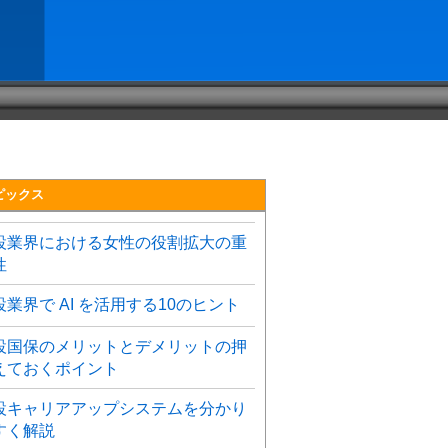
ピックス
設業界における女性の役割拡大の重
性
設業界で AI を活用する10のヒント
設国保のメリットとデメリットの押
えておくポイント
設キャリアアップシステムを分かり
すく解説