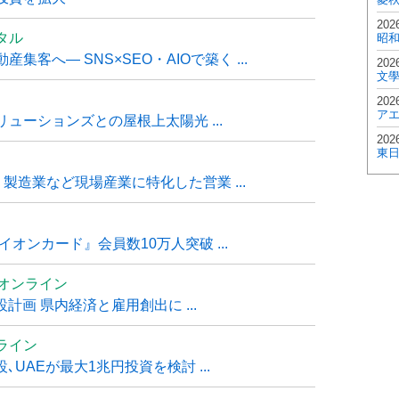
202
タル
昭
客へ― SNS×SEO・AIOで築く ...
202
文
202
ア
ューションズとの屋根上太陽光 ...
202
東
・製造業など現場産業に特化した営業 ...
オンカード』会員数10万人突破 ...
ムオンライン
計画 県内経済と雇用創出に ...
ライン
UAEが最大1兆円投資を検討 ...