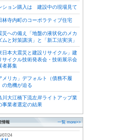
ンション購入は 建設中の現場見て
田林寺内町のコーポラティブ住宅
震災への備え「地盤の液状化のメカ
ズムと対策講演」と「新工法実演」
東日本大震災と建設リサイクル」建
リサイクル技術発表会・技術展示会
展者募集
アメリカ」デフォルト（債務不履
）の危機が迫る
島川大江橋下流左岸ライトアップ業
の事業者選定の結果
産情報
一覧 more>>
6/07/24
秋木材