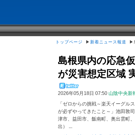
トップページ
▶
新着ニュース報道
▶島
島根県内の応急仮
が災害想定区域 実効
2026年05月18日 07:50
山陰中央新
「ゼロからの挑戦～楽天イーグルス
が必ずやってきたこと～」池田敦司
津市、益田市、飯南町、奥出雲町、
出） ...