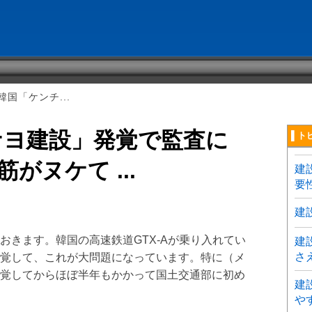
国「ケンチ...
ナヨ建設」発覚で監査に
▌ト
筋がヌケて ...
建
要
建
おきます。韓国の高速鉄道GTX-Aが乗り入れてい
建
さ
覚して、これが大問題になっています。特に（メ
覚してからほぼ半年もかかって国土交通部に初め
建
や