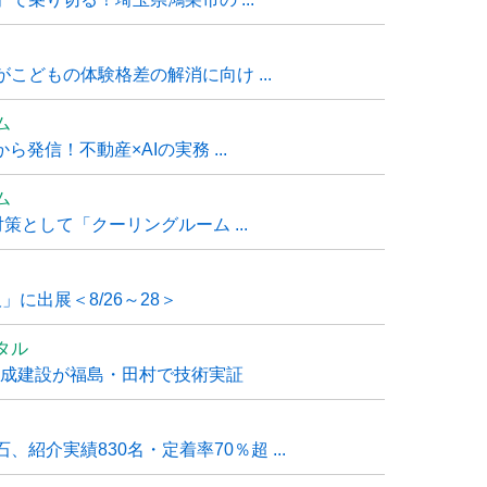
こどもの体験格差の解消に向け ...
ム
発信！不動産×AIの実務 ...
ム
策として「クーリングルーム ...
」に出展＜8/26～28＞
タル
大成建設が福島・田村で技術実証
紹介実績830名・定着率70％超 ...