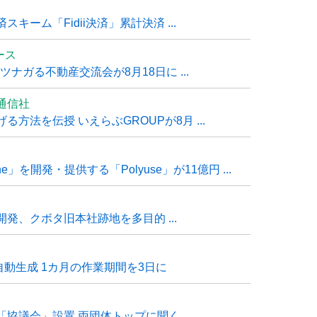
ーム「Fidii決済」累計決済 ...
ュース
ナガる不動産交流会が8月18日に ...
通信社
方法を伝授 いえらぶGROUPが8月 ...
e」を開発・提供する「Polyuse」が11億円 ...
発、クボタ旧本社跡地を多目的 ...
自動生成 1カ月の作業期間を3日に
「協議会」設置 両団体トップに聞く