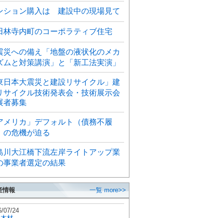
ンション購入は 建設中の現場見て
田林寺内町のコーポラティブ住宅
震災への備え「地盤の液状化のメカ
ズムと対策講演」と「新工法実演」
東日本大震災と建設リサイクル」建
リサイクル技術発表会・技術展示会
展者募集
アメリカ」デフォルト（債務不履
）の危機が迫る
島川大江橋下流左岸ライトアップ業
の事業者選定の結果
産情報
一覧 more>>
6/07/24
秋木材