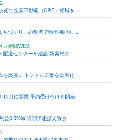
ム
技術で企業不動産（CRE）領域を ...
ちづくり」の視点で物流機能も ...
ョン新聞WEB
送センターを建設 新素材の ...
ムを高度に トンネル工事を効率化
12月に開業 予約受け付けを開始
利益0.5%減 通期予想据え置き
ム
で乗り切る！埼玉県鴻巣市の ...