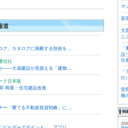
マ
富
報道
大
ニ
「
グ」カタログに掲載する技術を ...
設
出
通信社
――大成建設が見据える「建物 ...
「
行
ーク日本版
上昇 商業・住宅建設改善
堂
務
ー「勝てる不動産投資戦略」に ...
▌倒
202
ビルダーズポイント」、アプリ ...
菱