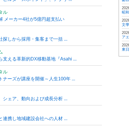
202
タル
昭
 メーカー4社が5億円超支払い
202
文
202
ア
探しから採用・集客まで一括 ...
202
東
ム
る革新的DX移動基地『Asahi ...
タル
ーズが講座を開催～人生100年 ...
シェア、動向および成長分析 ...
連携し地域建設会社への人材 ...