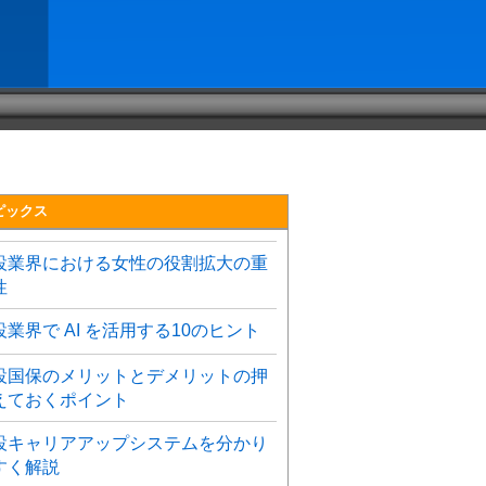
ピックス
設業界における女性の役割拡大の重
性
設業界で AI を活用する10のヒント
設国保のメリットとデメリットの押
えておくポイント
設キャリアアップシステムを分かり
すく解説