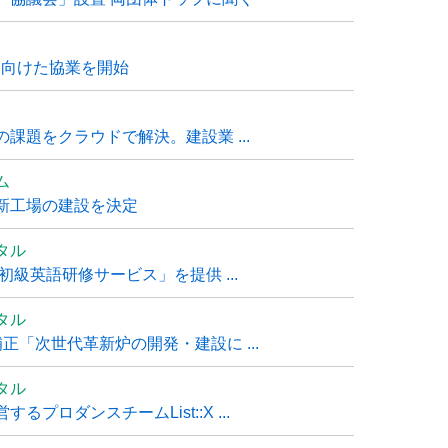
に向けた協業を開始
課題をクラウドで解決。建設業 ...
ム
新工場の建設を決定
タル
級英語研修サービス」を提供 ...
タル
「次世代革新炉の開発・建設に ...
タル
ロダンスチームList::X ...