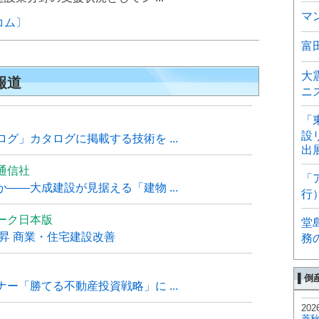
マ
コム〕
富
大
報道
ニ
「
設
グ」カタログに掲載する技術を ...
出
通信社
「
――大成建設が見据える「建物 ...
行
ーク日本版
堂
上昇 商業・住宅建設改善
務
▌倒
ー「勝てる不動産投資戦略」に ...
202
菱