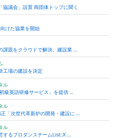
「協議会」設置 両団体トップに聞く
に向けた協業を開始
課題をクラウドで解決。建設業 ...
ム
新工場の建設を決定
タル
級英語研修サービス」を提供 ...
タル
「次世代革新炉の開発・建設に ...
タル
ロダンスチームList::X ...