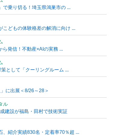
ム
で乗り切る！埼玉県鴻巣市の ...
こどもの体験格差の解消に向け ...
ム
発信！不動産×AIの実務 ...
ム
策として「クーリングルーム ...
」に出展＜8/26～28＞
タル
大成建設が福島・田村で技術実証
紹介実績830名・定着率70％超 ...