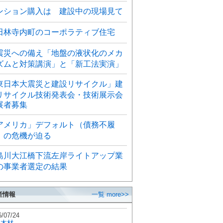
ンション購入は 建設中の現場見て
田林寺内町のコーポラティブ住宅
震災への備え「地盤の液状化のメカ
ズムと対策講演」と「新工法実演」
東日本大震災と建設リサイクル」建
リサイクル技術発表会・技術展示会
展者募集
アメリカ」デフォルト（債務不履
）の危機が迫る
島川大江橋下流左岸ライトアップ業
の事業者選定の結果
産情報
一覧 more>>
6/07/24
秋木材