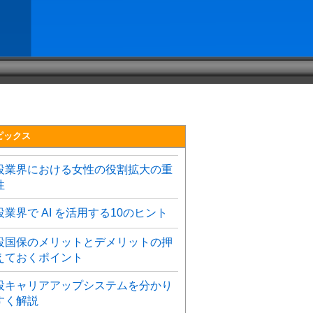
ピックス
設業界における女性の役割拡大の重
性
設業界で AI を活用する10のヒント
設国保のメリットとデメリットの押
えておくポイント
設キャリアアップシステムを分かり
すく解説