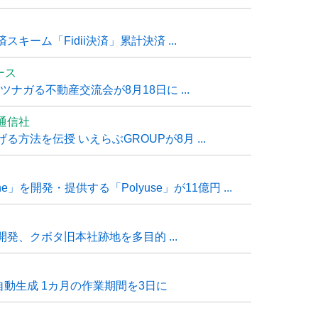
ーム「Fidii決済」累計決済 ...
ュース
ナガる不動産交流会が8月18日に ...
通信社
方法を伝授 いえらぶGROUPが8月 ...
e」を開発・提供する「Polyuse」が11億円 ...
発、クボタ旧本社跡地を多目的 ...
自動生成 1カ月の作業期間を3日に