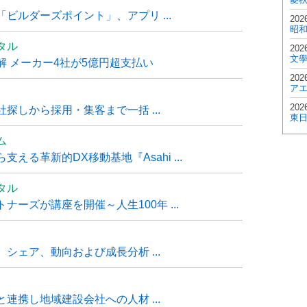
ビルダーズポイント」、アプリ ...
202
昭
タル
202
文
 メーカー4社が5億円超支払い
202
ア
202
探しから採用・集客まで一括 ...
東
ム
る革新的DX移動基地『Asahi ...
タル
ーズが講座を開催～人生100年 ...
シェア、動向および成長分析 ...
連携し地域建設会社への人材 ...