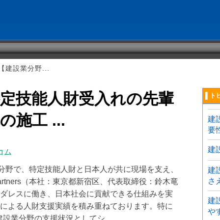
建設業分野...
特定技能人財受入れの先輩
▌ト
施工 ...
建
要
建
コム
］建設業分野で、特定技能人財と日本人が共に現場を支え、
建
さ
artners（本社：東京都新宿区、代表取締役：鈴木竜
ダレスに働き、日本社会に貢献できる仕組みを実
建
による人財支援実績を積み重ねております。特に
や
建設業分野の支援状況としてシ ...