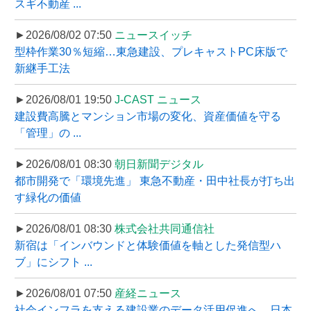
スギ不動産 ...
►2026/08/02 07:50
ニュースイッチ
型枠作業30％短縮…東急建設、プレキャストPC床版で
新継手工法
►2026/08/01 19:50
J-CAST ニュース
建設費高騰とマンション市場の変化、資産価値を守る
「管理」の ...
►2026/08/01 08:30
朝日新聞デジタル
都市開発で「環境先進」 東急不動産・田中社長が打ち出
す緑化の価値
►2026/08/01 08:30
株式会社共同通信社
新宿は「インバウンドと体験価値を軸とした発信型ハ
ブ」にシフト ...
►2026/08/01 07:50
産経ニュース
社会インフラを支える建設業のデータ活用促進へ、日本