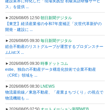
建設業界に特化した「現場実践型 初級英語研修サービ
ス」を提供 ...
►2026/08/05 12:50
朝日新聞デジタル
【東芝】経済産業省の令和7年度補正「次世代革新炉の
開発・建設に ...
►2026/08/05 09:30
毎日新聞デジタル
総合不動産のリストグループが運営するプロダンスチー
ムList::X ...
►2026/08/05 09:30
時事ドットコム
estie、独自の不動産データ構造化技術で企業不動産
（CRE）領域を ...
►2026/08/05 08:30
LNEWS
物流最前線／東急不動産、「産業まちづくり」の視点で
物流機能も ...
►2026/08/05 07:50
オートメーション新聞WEB