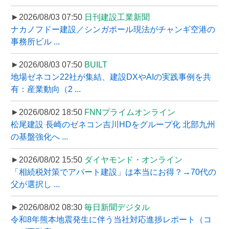
►2026/08/03 07:50
日刊建設工業新聞
ナカノフドー建設／シンガポール現法がチャンギ空港の
事務所ビル ...
►2026/08/03 07:50
BUILT
地場ゼネコン22社が集結、建設DXやAIの実践事例を共
有：産業動向（2 ...
►2026/08/02 18:50
FNNプライムオンライン
松尾建設 長崎のゼネコン吉川HDをグループ化 北部九州
の基盤強化へ ...
►2026/08/02 15:50
ダイヤモンド・オンライン
「相続税対策でアパート建設」は本当にお得？→70代の
父が選択し ...
►2026/08/02 08:30
毎日新聞デジタル
令和8年熊本地震発生に伴う当社対応進捗レポート（コ