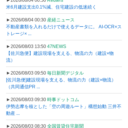
►2026/08/04 00:50
Reuters
米6月建設支出0.1%減、住宅建設の低迷続く
►2026/08/04 00:30
産経ニュース
不動産書類を入れるだけで使えるデータに。 AI-OCR×ス
トレージ× ...
►2026/08/03 13:50
47NEWS
【佐川急便】建設現場を支える、物流の力（建設×物
流）
►2026/08/03 09:50
毎日新聞デジタル
[佐川急便]建設現場を支える、物流の力（建設×物流）
（共同通信PR ...
►2026/08/03 09:30
時事ドットコム
伊勢志摩を核とした「空の周遊ルート」構想始動 三井不
動産 ...
►2026/08/03 08:30
全国賃貸住宅新聞