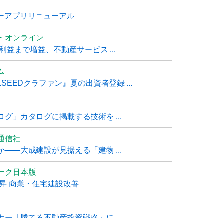
ナーアプリリニューアル
・オンライン
利益まで増益、不動産サービス ...
ム
EEDクラファン』夏の出資者登録 ...
グ」カタログに掲載する技術を ...
通信社
――大成建設が見据える「建物 ...
ーク日本版
上昇 商業・住宅建設改善
ー「勝てる不動産投資戦略」に ...