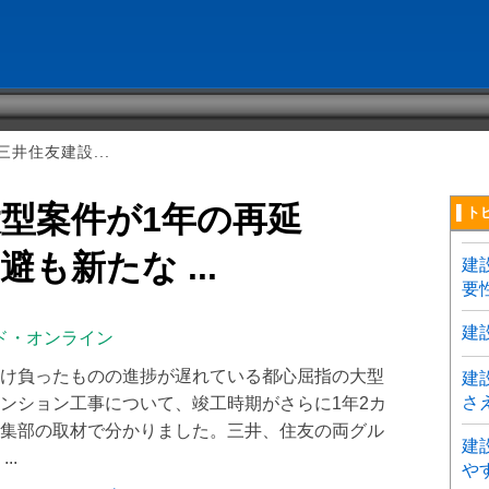
井住友建設...
型案件が1年の再延
▌ト
も新たな ...
建
要
建
ド・オンライン
け負ったものの進捗が遅れている都心屈指の大型
建
さ
ンション工事について、竣工時期がさらに1年2カ
集部の取材で分かりました。三井、住友の両グル
建
..
や