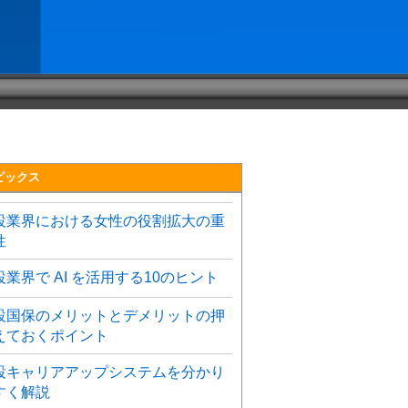
ピックス
設業界における女性の役割拡大の重
性
設業界で AI を活用する10のヒント
設国保のメリットとデメリットの押
えておくポイント
設キャリアアップシステムを分かり
すく解説