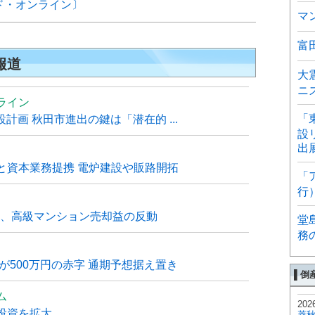
ド・オンライン〕
マ
富
報道
大
ニ
ライン
「
計画 秋田市進出の鍵は「潜在的 ...
設
出
と資本業務提携 電炉建設や販路開拓
「
行
6月、高級マンション売却益の反動
堂
務
が500万円の赤字 通期予想据え置き
▌倒
ム
202
投資を拡大
菱