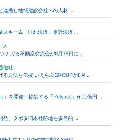
連携し地域建設会社への人材 ...
ーム「Fidii決済」累計決済 ...
ュース
ナガる不動産交流会が8月18日に ...
通信社
方法を伝授 いえらぶGROUPが8月 ...
e」を開発・提供する「Polyuse」が11億円 ...
発、クボタ旧本社跡地を多目的 ...
自動生成 1カ月の作業期間を3日に