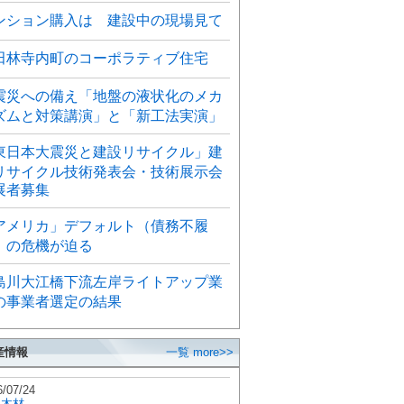
ンション購入は 建設中の現場見て
田林寺内町のコーポラティブ住宅
震災への備え「地盤の液状化のメカ
ズムと対策講演」と「新工法実演」
東日本大震災と建設リサイクル」建
リサイクル技術発表会・技術展示会
展者募集
アメリカ」デフォルト（債務不履
）の危機が迫る
島川大江橋下流左岸ライトアップ業
の事業者選定の結果
産情報
一覧 more>>
6/07/24
秋木材