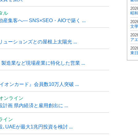
202
タル
昭
客へ― SNS×SEO・AIOで築く ...
202
文
202
ア
ューションズとの屋根上太陽光 ...
202
東
・製造業など現場産業に特化した営業 ...
オンカード』会員数10万人突破 ...
ムオンライン
計画 県内経済と雇用創出に ...
ライン
UAEが最大1兆円投資を検討 ...