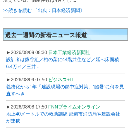
増えている。倒産件数は4月とし ...
>>続きを読む 〔出典：日本経済新聞〕
過去一週間の新着ニュース報道
►2026/08/09 08:30
日本工業経済新聞社
設計者は熊谷組／柏の葉に44階共住など／延べ床面積
6.4万㎡／三井 ...
►2026/08/09 07:50
ビジネス+IT
義務化から1年「建設現場の熱中症対策」“酷暑”に何を見
直すべき ...
►2026/08/08 17:50
FNNプライムオンライン
地上40メートルでの救助訓練 那覇市消防局や建設会社
が連携