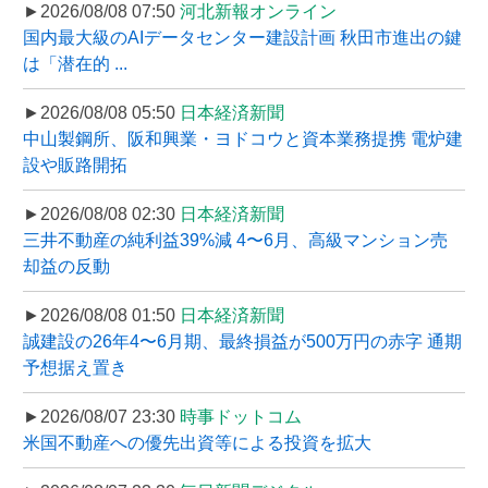
►2026/08/08 07:50
河北新報オンライン
国内最大級のAIデータセンター建設計画 秋田市進出の鍵
は「潜在的 ...
►2026/08/08 05:50
日本経済新聞
中山製鋼所、阪和興業・ヨドコウと資本業務提携 電炉建
設や販路開拓
►2026/08/08 02:30
日本経済新聞
三井不動産の純利益39%減 4〜6月、高級マンション売
却益の反動
►2026/08/08 01:50
日本経済新聞
誠建設の26年4〜6月期、最終損益が500万円の赤字 通期
予想据え置き
►2026/08/07 23:30
時事ドットコム
米国不動産への優先出資等による投資を拡大