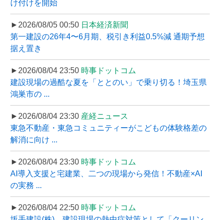
け付けを開始
►2026/08/05 00:50
日本経済新聞
第一建設の26年4〜6月期、税引き利益0.5%減 通期予想
据え置き
►2026/08/04 23:50
時事ドットコム
建設現場の過酷な夏を「ととのい」で乗り切る！埼玉県
鴻巣市の ...
►2026/08/04 23:30
産経ニュース
東急不動産・東急コミュニティーがこどもの体験格差の
解消に向け ...
►2026/08/04 23:30
時事ドットコム
AI導入支援と宅建業、二つの現場から発信！不動産×AI
の実務 ...
►2026/08/04 22:50
時事ドットコム
坂手建設(株)、建設現場の熱中症対策として「クーリン