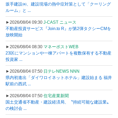
坂手建設㈱、建設現場の熱中症対策として「クーリング
ルーム」と ...
►2026/08/04 09:30
J-CAST ニュース
不動産投資サービス『Join.to R』が第2弾タクシーCMを
放映開始
►2026/08/04 08:30
マネーポストWEB
23区にマンションや一棟アパートを複数保有する不動産
投資家 ...
►2026/08/04 07:50
日テレNEWS NNN
県内初進出「ダイワロイネットホテル」建設始まる 福井
駅前の西武 ...
►2026/08/04 07:50
住宅産業新聞
国土交通省不動産・建設経済局、〝持続可能な建設業〟
の検討会 ...