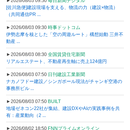
►2026/08/03 09:50
毎日新聞デジタル
[佐川急便]建設現場を支える、物流の力（建設×物流）
（共同通信PR ...
►2026/08/03 09:30
時事ドットコム
伊勢志摩を核とした「空の周遊ルート」構想始動 三井不
動産 ...
►2026/08/03 08:30
全国賃貸住宅新聞
リアルエステート、不動産再生軸に売上124億円
►2026/08/03 07:50
日刊建設工業新聞
ナカノフドー建設／シンガポール現法がチャンギ空港の
事務所ビル ...
►2026/08/03 07:50
BUILT
地場ゼネコン22社が集結、建設DXやAIの実践事例を共
有：産業動向（2 ...
►2026/08/02 18:50
FNNプライムオンライン