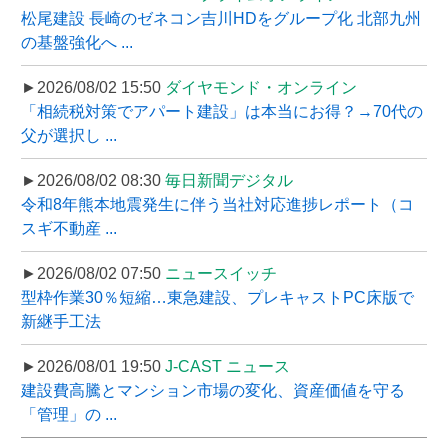
松尾建設 長崎のゼネコン吉川HDをグループ化 北部九州
の基盤強化へ ...
►2026/08/02 15:50
ダイヤモンド・オンライン
「相続税対策でアパート建設」は本当にお得？→70代の
父が選択し ...
►2026/08/02 08:30
毎日新聞デジタル
令和8年熊本地震発生に伴う当社対応進捗レポート（コ
スギ不動産 ...
►2026/08/02 07:50
ニュースイッチ
型枠作業30％短縮…東急建設、プレキャストPC床版で
新継手工法
►2026/08/01 19:50
J-CAST ニュース
建設費高騰とマンション市場の変化、資産価値を守る
「管理」の ...