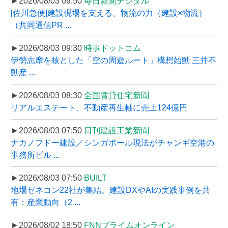
►2026/08/03 09:50
毎日新聞デジタル
[佐川急便]建設現場を支える、物流の力（建設×物流）
（共同通信PR ...
►2026/08/03 09:30
時事ドットコム
伊勢志摩を核とした「空の周遊ルート」構想始動 三井不
動産 ...
►2026/08/03 08:30
全国賃貸住宅新聞
リアルエステート、不動産再生軸に売上124億円
►2026/08/03 07:50
日刊建設工業新聞
ナカノフドー建設／シンガポール現法がチャンギ空港の
事務所ビル ...
►2026/08/03 07:50
BUILT
地場ゼネコン22社が集結、建設DXやAIの実践事例を共
有：産業動向（2 ...
►2026/08/02 18:50
FNNプライムオンライン