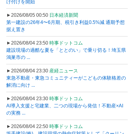
け付けを開始
►2026/08/05 00:50
日本経済新聞
第一建設の26年4〜6月期、税引き利益0.5%減 通期予想
据え置き
►2026/08/04 23:50
時事ドットコム
建設現場の過酷な夏を「ととのい」で乗り切る！埼玉県
鴻巣市の ...
►2026/08/04 23:30
産経ニュース
東急不動産・東急コミュニティーがこどもの体験格差の
解消に向け ...
►2026/08/04 23:30
時事ドットコム
AI導入支援と宅建業、二つの現場から発信！不動産×AI
の実務 ...
►2026/08/04 22:50
時事ドットコム
坂手建設(株)、建設現場の熱中症対策として「クーリン