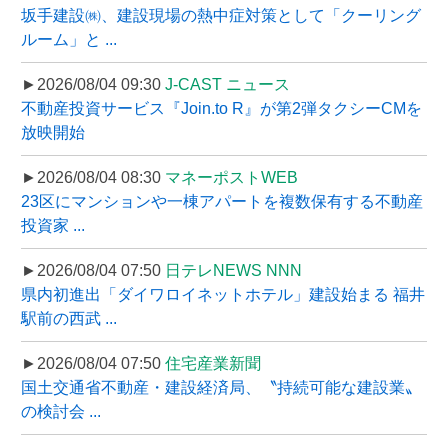
坂手建設㈱、建設現場の熱中症対策として「クーリング
ルーム」と ...
►2026/08/04 09:30
J-CAST ニュース
不動産投資サービス『Join.to R』が第2弾タクシーCMを
放映開始
►2026/08/04 08:30
マネーポストWEB
23区にマンションや一棟アパートを複数保有する不動産
投資家 ...
►2026/08/04 07:50
日テレNEWS NNN
県内初進出「ダイワロイネットホテル」建設始まる 福井
駅前の西武 ...
►2026/08/04 07:50
住宅産業新聞
国土交通省不動産・建設経済局、〝持続可能な建設業〟
の検討会 ...