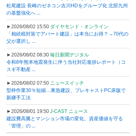
松尾建設 長崎のゼネコン吉川HDをグループ化 北部九州
の基盤強化へ ...
►2026/08/02 15:50
ダイヤモンド・オンライン
「相続税対策でアパート建設」は本当にお得？→70代の
父が選択し ...
►2026/08/02 08:30
毎日新聞デジタル
令和8年熊本地震発生に伴う当社対応進捗レポート（コ
スギ不動産 ...
►2026/08/02 07:50
ニュースイッチ
型枠作業30％短縮…東急建設、プレキャストPC床版で
新継手工法
►2026/08/01 19:50
J-CAST ニュース
建設費高騰とマンション市場の変化、資産価値を守る
「管理」の ...