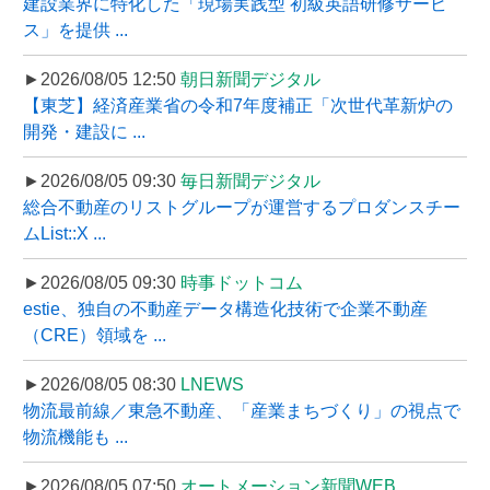
建設業界に特化した「現場実践型 初級英語研修サービ
ス」を提供 ...
►2026/08/05 12:50
朝日新聞デジタル
【東芝】経済産業省の令和7年度補正「次世代革新炉の
開発・建設に ...
►2026/08/05 09:30
毎日新聞デジタル
総合不動産のリストグループが運営するプロダンスチー
ムList::X ...
►2026/08/05 09:30
時事ドットコム
estie、独自の不動産データ構造化技術で企業不動産
（CRE）領域を ...
►2026/08/05 08:30
LNEWS
物流最前線／東急不動産、「産業まちづくり」の視点で
物流機能も ...
►2026/08/05 07:50
オートメーション新聞WEB