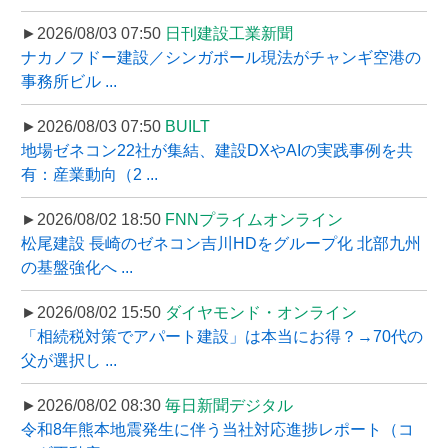
►2026/08/03 07:50
日刊建設工業新聞
ナカノフドー建設／シンガポール現法がチャンギ空港の
事務所ビル ...
►2026/08/03 07:50
BUILT
地場ゼネコン22社が集結、建設DXやAIの実践事例を共
有：産業動向（2 ...
►2026/08/02 18:50
FNNプライムオンライン
松尾建設 長崎のゼネコン吉川HDをグループ化 北部九州
の基盤強化へ ...
►2026/08/02 15:50
ダイヤモンド・オンライン
「相続税対策でアパート建設」は本当にお得？→70代の
父が選択し ...
►2026/08/02 08:30
毎日新聞デジタル
令和8年熊本地震発生に伴う当社対応進捗レポート（コ