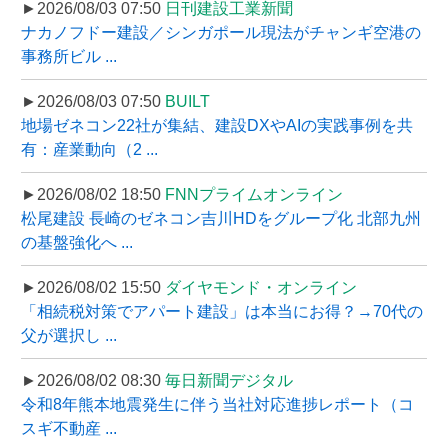
►2026/08/03 07:50
日刊建設工業新聞
ナカノフドー建設／シンガポール現法がチャンギ空港の
事務所ビル ...
►2026/08/03 07:50
BUILT
地場ゼネコン22社が集結、建設DXやAIの実践事例を共
有：産業動向（2 ...
►2026/08/02 18:50
FNNプライムオンライン
松尾建設 長崎のゼネコン吉川HDをグループ化 北部九州
の基盤強化へ ...
►2026/08/02 15:50
ダイヤモンド・オンライン
「相続税対策でアパート建設」は本当にお得？→70代の
父が選択し ...
►2026/08/02 08:30
毎日新聞デジタル
令和8年熊本地震発生に伴う当社対応進捗レポート（コ
スギ不動産 ...