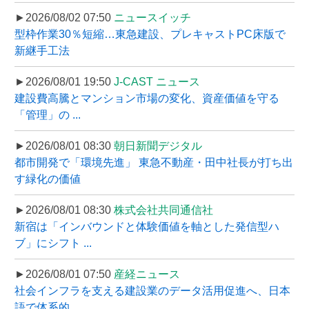
►2026/08/02 07:50
ニュースイッチ
型枠作業30％短縮…東急建設、プレキャストPC床版で
新継手工法
►2026/08/01 19:50
J-CAST ニュース
建設費高騰とマンション市場の変化、資産価値を守る
「管理」の ...
►2026/08/01 08:30
朝日新聞デジタル
都市開発で「環境先進」 東急不動産・田中社長が打ち出
す緑化の価値
►2026/08/01 08:30
株式会社共同通信社
新宿は「インバウンドと体験価値を軸とした発信型ハ
ブ」にシフト ...
►2026/08/01 07:50
産経ニュース
社会インフラを支える建設業のデータ活用促進へ、日本
語で体系的 ...