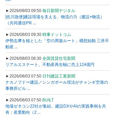
►2026/08/03 09:50
毎日新聞デジタル
[佐川急便]建設現場を支える、物流の力（建設×物流）
（共同通信PR ...
►2026/08/03 09:30
時事ドットコム
伊勢志摩を核とした「空の周遊ルート」構想始動 三井不
動産 ...
►2026/08/03 08:30
全国賃貸住宅新聞
リアルエステート、不動産再生軸に売上124億円
►2026/08/03 07:50
日刊建設工業新聞
ナカノフドー建設／シンガポール現法がチャンギ空港の
事務所ビル ...
►2026/08/03 07:50
BUILT
地場ゼネコン22社が集結、建設DXやAIの実践事例を共
有：産業動向（2 ...