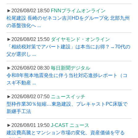
►2026/08/02 18:50
FNNプライムオンライン
松尾建設 長崎のゼネコン吉川HDをグループ化 北部九州
の基盤強化へ ...
►2026/08/02 15:50
ダイヤモンド・オンライン
「相続税対策でアパート建設」は本当にお得？→70代の
父が選択し ...
►2026/08/02 08:30
毎日新聞デジタル
令和8年熊本地震発生に伴う当社対応進捗レポート（コ
スギ不動産 ...
►2026/08/02 07:50
ニュースイッチ
型枠作業30％短縮…東急建設、プレキャストPC床版で
新継手工法
►2026/08/01 19:50
J-CAST ニュース
建設費高騰とマンション市場の変化、資産価値を守る