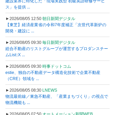
建設業界に特化した「現場実践型 初級英語研修サービ
ス」を提供 ...
►2026/08/05 12:50
朝日新聞デジタル
【東芝】経済産業省の令和7年度補正「次世代革新炉の
開発・建設に ...
►2026/08/05 09:30
毎日新聞デジタル
総合不動産のリストグループが運営するプロダンスチー
ムList::X ...
►2026/08/05 09:30
時事ドットコム
estie、独自の不動産データ構造化技術で企業不動産
（CRE）領域を ...
►2026/08/05 08:30
LNEWS
物流最前線／東急不動産、「産業まちづくり」の視点で
物流機能も ...
►2026/08/05 07:50
オートメーション新聞WEB