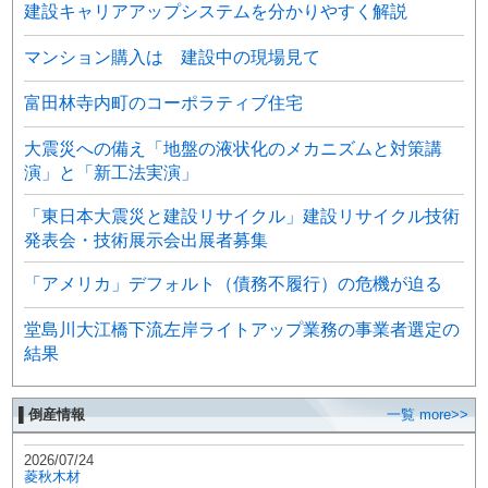
建設キャリアアップシステムを分かりやすく解説
マンション購入は 建設中の現場見て
富田林寺内町のコーポラティブ住宅
大震災への備え「地盤の液状化のメカニズムと対策講
演」と「新工法実演」
「東日本大震災と建設リサイクル」建設リサイクル技術
発表会・技術展示会出展者募集
「アメリカ」デフォルト（債務不履行）の危機が迫る
堂島川大江橋下流左岸ライトアップ業務の事業者選定の
結果
▌倒産情報
一覧 more>>
2026/07/24
菱秋木材