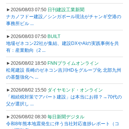
►2026/08/03 07:50
日刊建設工業新聞
ナカノフドー建設／シンガポール現法がチャンギ空港の
事務所ビル ...
►2026/08/03 07:50
BUILT
地場ゼネコン22社が集結、建設DXやAIの実践事例を共
有：産業動向（2 ...
►2026/08/02 18:50
FNNプライムオンライン
松尾建設 長崎のゼネコン吉川HDをグループ化 北部九州
の基盤強化へ ...
►2026/08/02 15:50
ダイヤモンド・オンライン
「相続税対策でアパート建設」は本当にお得？→70代の
父が選択し ...
►2026/08/02 08:30
毎日新聞デジタル
令和8年熊本地震発生に伴う当社対応進捗レポート（コ