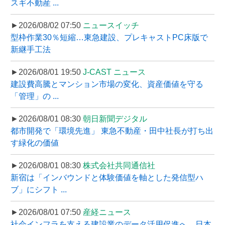
スギ不動産 ...
►2026/08/02 07:50
ニュースイッチ
型枠作業30％短縮…東急建設、プレキャストPC床版で
新継手工法
►2026/08/01 19:50
J-CAST ニュース
建設費高騰とマンション市場の変化、資産価値を守る
「管理」の ...
►2026/08/01 08:30
朝日新聞デジタル
都市開発で「環境先進」 東急不動産・田中社長が打ち出
す緑化の価値
►2026/08/01 08:30
株式会社共同通信社
新宿は「インバウンドと体験価値を軸とした発信型ハ
ブ」にシフト ...
►2026/08/01 07:50
産経ニュース
社会インフラを支える建設業のデータ活用促進へ、日本