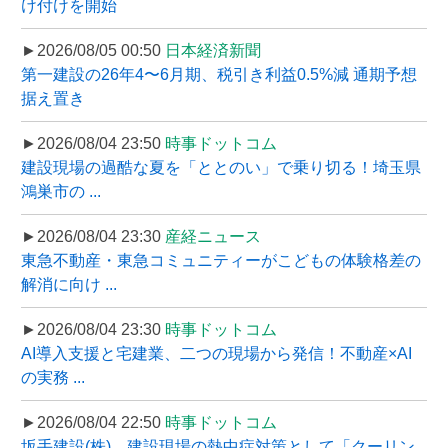
け付けを開始
►2026/08/05 00:50
日本経済新聞
第一建設の26年4〜6月期、税引き利益0.5%減 通期予想
据え置き
►2026/08/04 23:50
時事ドットコム
建設現場の過酷な夏を「ととのい」で乗り切る！埼玉県
鴻巣市の ...
►2026/08/04 23:30
産経ニュース
東急不動産・東急コミュニティーがこどもの体験格差の
解消に向け ...
►2026/08/04 23:30
時事ドットコム
AI導入支援と宅建業、二つの現場から発信！不動産×AI
の実務 ...
►2026/08/04 22:50
時事ドットコム
坂手建設(株)、建設現場の熱中症対策として「クーリン