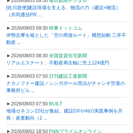
►2026/08/03 09:50
毎日新聞デジタル
[佐川急便]建設現場を支える、物流の力（建設×物流）
（共同通信PR ...
►2026/08/03 09:30
時事ドットコム
伊勢志摩を核とした「空の周遊ルート」構想始動 三井不
動産 ...
►2026/08/03 08:30
全国賃貸住宅新聞
リアルエステート、不動産再生軸に売上124億円
►2026/08/03 07:50
日刊建設工業新聞
ナカノフドー建設／シンガポール現法がチャンギ空港の
事務所ビル ...
►2026/08/03 07:50
BUILT
地場ゼネコン22社が集結、建設DXやAIの実践事例を共
有：産業動向（2 ...
►2026/08/02 18:50
FNNプライムオンライン