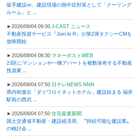
坂手建設㈱、建設現場の熱中症対策として「クーリング
ルーム」と ...
►2026/08/04 09:30
J-CAST ニュース
不動産投資サービス『Join.to R』が第2弾タクシーCMを
放映開始
►2026/08/04 08:30
マネーポストWEB
23区にマンションや一棟アパートを複数保有する不動産
投資家 ...
►2026/08/04 07:50
日テレNEWS NNN
県内初進出「ダイワロイネットホテル」建設始まる 福井
駅前の西武 ...
►2026/08/04 07:50
住宅産業新聞
国土交通省不動産・建設経済局、〝持続可能な建設業〟
の検討会 ...