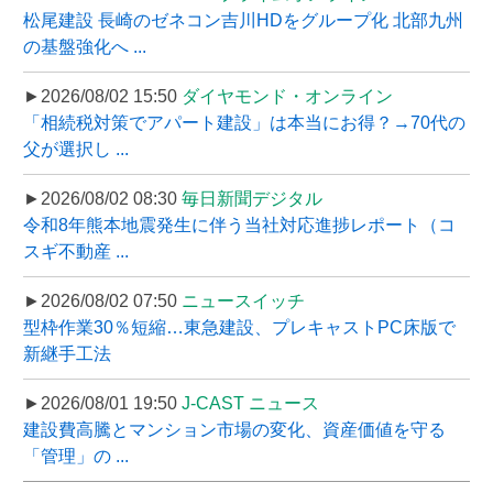
松尾建設 長崎のゼネコン吉川HDをグループ化 北部九州
の基盤強化へ ...
►2026/08/02 15:50
ダイヤモンド・オンライン
「相続税対策でアパート建設」は本当にお得？→70代の
父が選択し ...
►2026/08/02 08:30
毎日新聞デジタル
令和8年熊本地震発生に伴う当社対応進捗レポート（コ
スギ不動産 ...
►2026/08/02 07:50
ニュースイッチ
型枠作業30％短縮…東急建設、プレキャストPC床版で
新継手工法
►2026/08/01 19:50
J-CAST ニュース
建設費高騰とマンション市場の変化、資産価値を守る
「管理」の ...