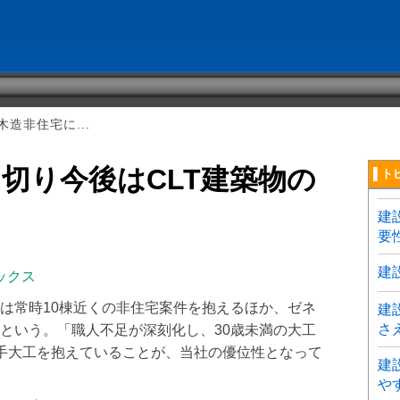
造非住宅に...
切り今後はCLT建築物の
▌ト
建
要
建
ックス
は常時10棟近くの非住宅案件を抱えるほか、ゼネ
建
さ
という。「職人不足が深刻化し、30歳未満の大工
手大工を抱えていることが、当社の優位性となって
建
や