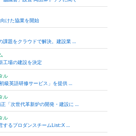
に向けた協業を開始
課題をクラウドで解決。建設業 ...
ム
新工場の建設を決定
タル
級英語研修サービス」を提供 ...
タル
「次世代革新炉の開発・建設に ...
タル
ロダンスチームList::X ...