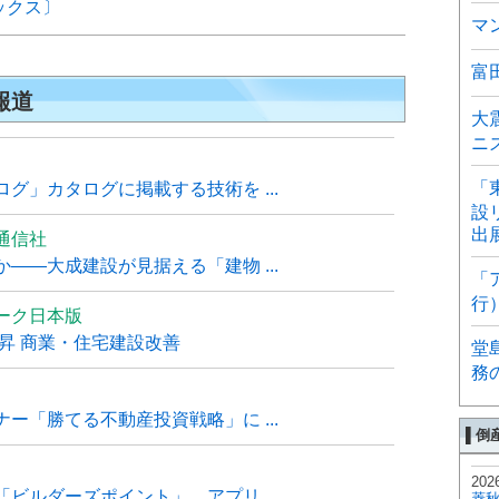
ックス〕
マ
富
報道
大
ニ
「
グ」カタログに掲載する技術を ...
設
出
通信社
――大成建設が見据える「建物 ...
「
行
ーク日本版
上昇 商業・住宅建設改善
堂
務
ー「勝てる不動産投資戦略」に ...
▌倒
202
ビルダーズポイント」、アプリ ...
菱