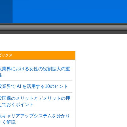
ピックス
設業界における女性の役割拡大の重
性
設業界で AI を活用する10のヒント
設国保のメリットとデメリットの押
えておくポイント
設キャリアアップシステムを分かり
すく解説