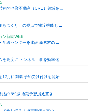
ム
技術で企業不動産（CRE）領域を ...
ちづくり」の視点で物流機能も ...
ョン新聞WEB
送センターを建設 新素材の ...
ムを高度に トンネル工事を効率化
12月に開業 予約受け付けを開始
利益0.5%減 通期予想据え置き
ム
で乗り切る！埼玉県鴻巣市の ...