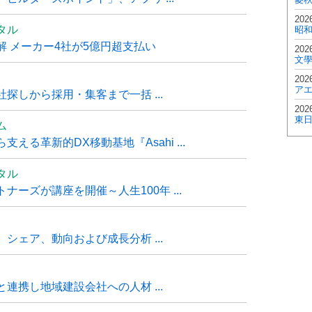
202
タル
昭
 メーカー4社が5億円超支払い
202
文
202
ア
探しから採用・集客まで一括 ...
202
東
ム
る革新的DX移動基地『Asahi ...
タル
ーズが講座を開催～人生100年 ...
シェア、動向および成長分析 ...
連携し地域建設会社への人材 ...