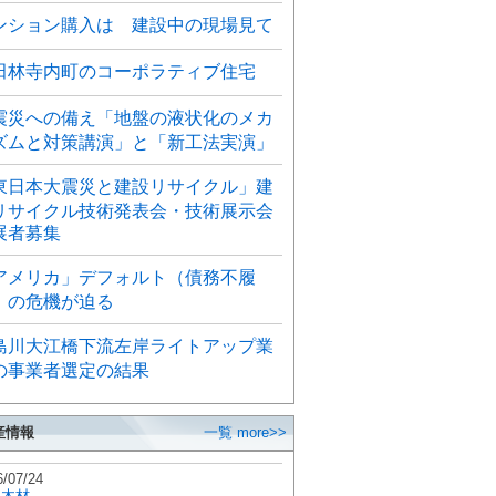
ンション購入は 建設中の現場見て
田林寺内町のコーポラティブ住宅
震災への備え「地盤の液状化のメカ
ズムと対策講演」と「新工法実演」
東日本大震災と建設リサイクル」建
リサイクル技術発表会・技術展示会
展者募集
アメリカ」デフォルト（債務不履
）の危機が迫る
島川大江橋下流左岸ライトアップ業
の事業者選定の結果
産情報
一覧 more>>
6/07/24
秋木材