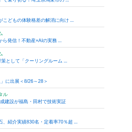
こどもの体験格差の解消に向け ...
ム
発信！不動産×AIの実務 ...
ム
策として「クーリングルーム ...
」に出展＜8/26～28＞
タル
大成建設が福島・田村で技術実証
紹介実績830名・定着率70％超 ...