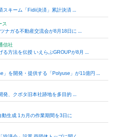
ーム「Fidii決済」累計決済 ...
ュース
ナガる不動産交流会が8月18日に ...
通信社
方法を伝授 いえらぶGROUPが8月 ...
e」を開発・提供する「Polyuse」が11億円 ...
発、クボタ旧本社跡地を多目的 ...
自動生成 1カ月の作業期間を3日に
「協議会」設置 両団体トップに聞く