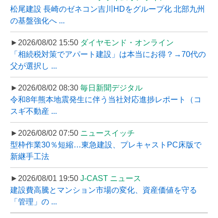
松尾建設 長崎のゼネコン吉川HDをグループ化 北部九州
の基盤強化へ ...
►2026/08/02 15:50
ダイヤモンド・オンライン
「相続税対策でアパート建設」は本当にお得？→70代の
父が選択し ...
►2026/08/02 08:30
毎日新聞デジタル
令和8年熊本地震発生に伴う当社対応進捗レポート（コ
スギ不動産 ...
►2026/08/02 07:50
ニュースイッチ
型枠作業30％短縮…東急建設、プレキャストPC床版で
新継手工法
►2026/08/01 19:50
J-CAST ニュース
建設費高騰とマンション市場の変化、資産価値を守る
「管理」の ...