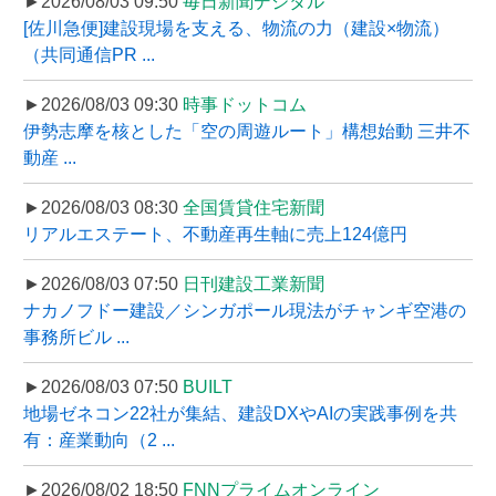
►2026/08/03 09:50
毎日新聞デジタル
[佐川急便]建設現場を支える、物流の力（建設×物流）
（共同通信PR ...
►2026/08/03 09:30
時事ドットコム
伊勢志摩を核とした「空の周遊ルート」構想始動 三井不
動産 ...
►2026/08/03 08:30
全国賃貸住宅新聞
リアルエステート、不動産再生軸に売上124億円
►2026/08/03 07:50
日刊建設工業新聞
ナカノフドー建設／シンガポール現法がチャンギ空港の
事務所ビル ...
►2026/08/03 07:50
BUILT
地場ゼネコン22社が集結、建設DXやAIの実践事例を共
有：産業動向（2 ...
►2026/08/02 18:50
FNNプライムオンライン