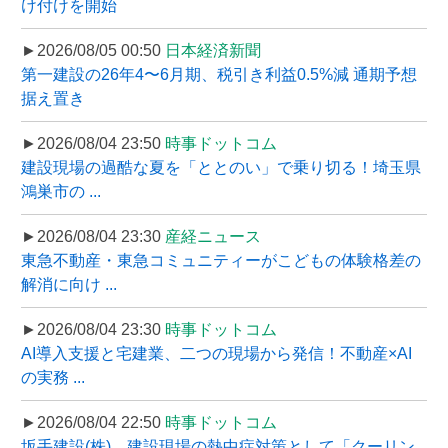
け付けを開始
►2026/08/05 00:50
日本経済新聞
第一建設の26年4〜6月期、税引き利益0.5%減 通期予想
据え置き
►2026/08/04 23:50
時事ドットコム
建設現場の過酷な夏を「ととのい」で乗り切る！埼玉県
鴻巣市の ...
►2026/08/04 23:30
産経ニュース
東急不動産・東急コミュニティーがこどもの体験格差の
解消に向け ...
►2026/08/04 23:30
時事ドットコム
AI導入支援と宅建業、二つの現場から発信！不動産×AI
の実務 ...
►2026/08/04 22:50
時事ドットコム
坂手建設(株)、建設現場の熱中症対策として「クーリン