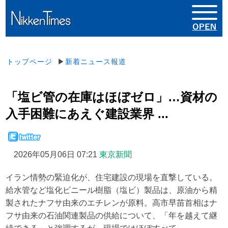
トップページ
▶
新着ニュース報道
「塩ビ管の在庫はほぼゼロ」…資材の
入手困難にあえぐ建設業界 ...
2026年05月06日 07:21
東京新聞
イラン情勢の緊迫化が、住宅建設の現場を直撃している。
給水管など塩化ビニール樹脂（塩ビ）製品は、原油から精
製されたナフサ由来のエチレンが原料。高市早苗首相はナ
フサ由来の石油関連製品の供給について、「年を越えて継