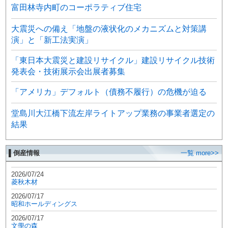
富田林寺内町のコーポラティブ住宅
大震災への備え「地盤の液状化のメカニズムと対策講
演」と「新工法実演」
「東日本大震災と建設リサイクル」建設リサイクル技術
発表会・技術展示会出展者募集
「アメリカ」デフォルト（債務不履行）の危機が迫る
堂島川大江橋下流左岸ライトアップ業務の事業者選定の
結果
▌倒産情報
一覧 more>>
2026/07/24
菱秋木材
2026/07/17
昭和ホールディングス
2026/07/17
文學の森