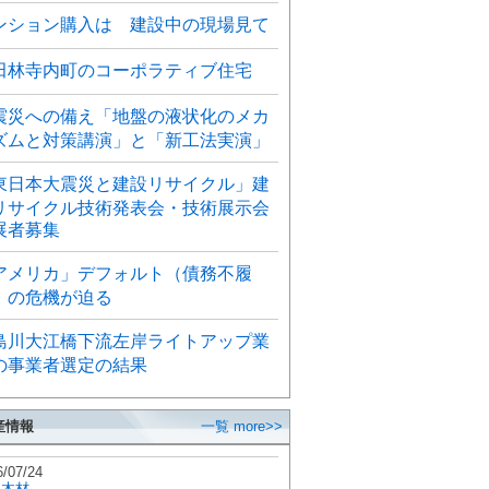
ンション購入は 建設中の現場見て
田林寺内町のコーポラティブ住宅
震災への備え「地盤の液状化のメカ
ズムと対策講演」と「新工法実演」
東日本大震災と建設リサイクル」建
リサイクル技術発表会・技術展示会
展者募集
アメリカ」デフォルト（債務不履
）の危機が迫る
島川大江橋下流左岸ライトアップ業
の事業者選定の結果
産情報
一覧 more>>
6/07/24
秋木材