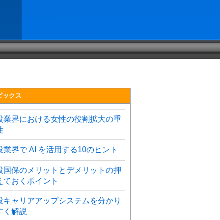
ピックス
設業界における女性の役割拡大の重
性
設業界で AI を活用する10のヒント
設国保のメリットとデメリットの押
えておくポイント
設キャリアアップシステムを分かり
すく解説