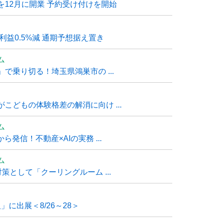
12月に開業 予約受け付けを開始
利益0.5%減 通期予想据え置き
ム
で乗り切る！埼玉県鴻巣市の ...
こどもの体験格差の解消に向け ...
ム
発信！不動産×AIの実務 ...
ム
策として「クーリングルーム ...
」に出展＜8/26～28＞