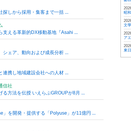
202
探しから採用・集客まで一括 ...
昭
202
ム
文
る革新的DX移動基地『Asahi ...
202
ア
202
東
シェア、動向および成長分析 ...
連携し地域建設会社への人材 ...
通信社
方法を伝授 いえらぶGROUPが8月 ...
e」を開発・提供する「Polyuse」が11億円 ...