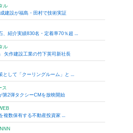
タル
大成建設が福島・田村で技術実証
紹介実績830名・定着率70％超 ...
タル
」 矢作建設工業の竹下英司新社長
として「クーリングルーム」と ...
ュース
R』が第2弾タクシーCMを放映開始
WEB
複数保有する不動産投資家 ...
NNN