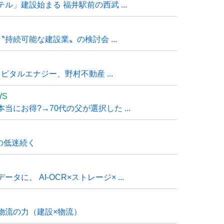
」建設始まる 福井駅前の西武 ...
持続可能な建設業〟の検討会 ...
タルエナジー、野村不動産 ...
WS
にお得?→70代の父が選択した ...
の低迷続く
に。 AI-OCR×ストレージ× ...
物流の力（建設×物流）