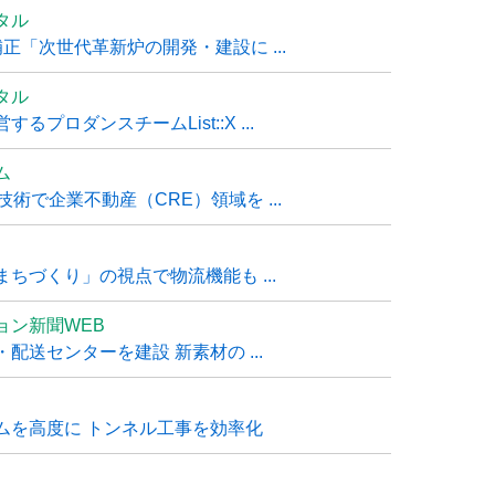
タル
「次世代革新炉の開発・建設に ...
タル
ロダンスチームList::X ...
ム
技術で企業不動産（CRE）領域を ...
ちづくり」の視点で物流機能も ...
ョン新聞WEB
送センターを建設 新素材の ...
ムを高度に トンネル工事を効率化