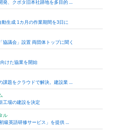
発、クボタ旧本社跡地を多目的 ...
自動生成 1カ月の作業期間を3日に
「協議会」設置 両団体トップに聞く
に向けた協業を開始
課題をクラウドで解決。建設業 ...
ム
新工場の建設を決定
タル
級英語研修サービス」を提供 ...