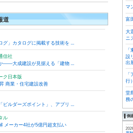
マ
報道
富
大
ニ
グ」カタログに掲載する技術を ...
「
通信社
設
出
――大成建設が見据える「建物 ...
「
ーク日本版
行
上昇 商業・住宅建設改善
堂
務
ビルダーズポイント」、アプリ ...
▌倒
タル
 メーカー4社が5億円超支払い
202
菱