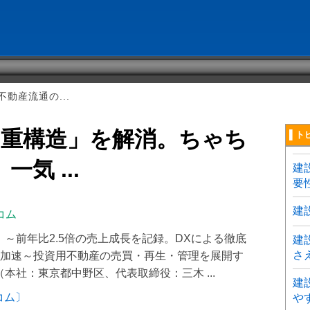
動産流通の...
多重構造」を解消。ちゃち
▌ト
気 ...
建
要
建
コム
～前年比2.5倍の売上成長を記録。DXによる徹底
建
さ
加速～投資用不動産の売買・再生・管理を展開す
本社：東京都中野区、代表取締役：三木 ...
建
コム〕
や