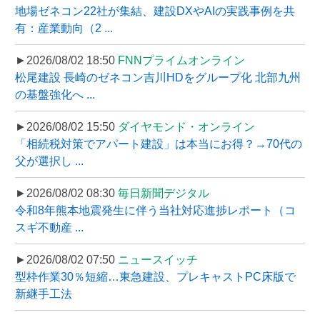
地場ゼネコン22社が集結、建設DXやAIの実践事例を共
有：産業動向（2 ...
►2026/08/02 18:50
FNNプライムオンライン
松尾建設 長崎のゼネコン吉川HDをグループ化 北部九州
の基盤強化へ ...
►2026/08/02 15:50
ダイヤモンド・オンライン
「相続税対策でアパート建設」は本当にお得？→70代の
父が選択し ...
►2026/08/02 08:30
毎日新聞デジタル
令和8年熊本地震発生に伴う当社対応進捗レポート（コ
スギ不動産 ...
►2026/08/02 07:50
ニュースイッチ
型枠作業30％短縮…東急建設、プレキャストPC床版で
新継手工法