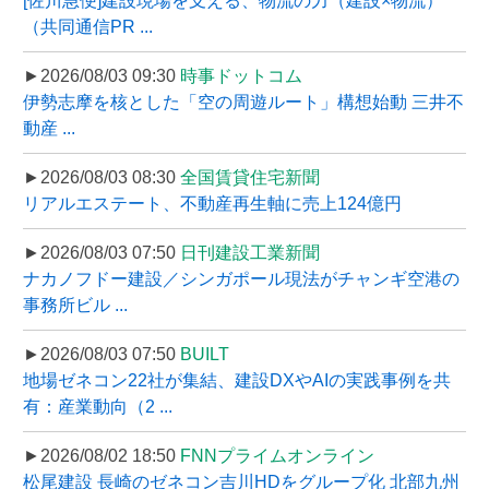
[佐川急便]建設現場を支える、物流の力（建設×物流）
（共同通信PR ...
►2026/08/03 09:30
時事ドットコム
伊勢志摩を核とした「空の周遊ルート」構想始動 三井不
動産 ...
►2026/08/03 08:30
全国賃貸住宅新聞
リアルエステート、不動産再生軸に売上124億円
►2026/08/03 07:50
日刊建設工業新聞
ナカノフドー建設／シンガポール現法がチャンギ空港の
事務所ビル ...
►2026/08/03 07:50
BUILT
地場ゼネコン22社が集結、建設DXやAIの実践事例を共
有：産業動向（2 ...
►2026/08/02 18:50
FNNプライムオンライン
松尾建設 長崎のゼネコン吉川HDをグループ化 北部九州