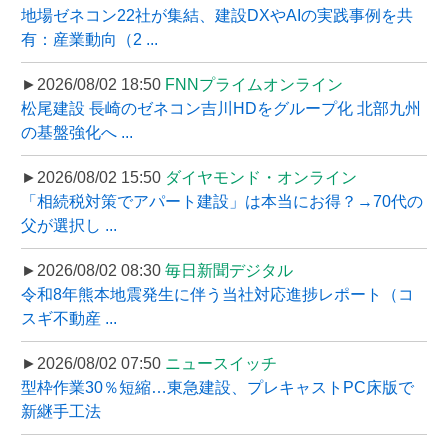
地場ゼネコン22社が集結、建設DXやAIの実践事例を共
有：産業動向（2 ...
►2026/08/02 18:50
FNNプライムオンライン
松尾建設 長崎のゼネコン吉川HDをグループ化 北部九州
の基盤強化へ ...
►2026/08/02 15:50
ダイヤモンド・オンライン
「相続税対策でアパート建設」は本当にお得？→70代の
父が選択し ...
►2026/08/02 08:30
毎日新聞デジタル
令和8年熊本地震発生に伴う当社対応進捗レポート（コ
スギ不動産 ...
►2026/08/02 07:50
ニュースイッチ
型枠作業30％短縮…東急建設、プレキャストPC床版で
新継手工法