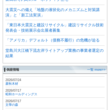
大震災への備え「地盤の液状化のメカニズムと対策講
演」と「新工法実演」
「東日本大震災と建設リサイクル」建設リサイクル技術
発表会・技術展示会出展者募集
「アメリカ」デフォルト（債務不履行）の危機が迫る
堂島川大江橋下流左岸ライトアップ業務の事業者選定の
結果
▌倒産情報
一覧 more>>
2026/07/24
菱秋木材
2026/07/17
昭和ホールディングス
2026/07/17
文學の森