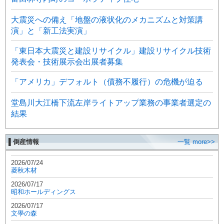
大震災への備え「地盤の液状化のメカニズムと対策講
演」と「新工法実演」
「東日本大震災と建設リサイクル」建設リサイクル技術
発表会・技術展示会出展者募集
「アメリカ」デフォルト（債務不履行）の危機が迫る
堂島川大江橋下流左岸ライトアップ業務の事業者選定の
結果
▌倒産情報
一覧 more>>
2026/07/24
菱秋木材
2026/07/17
昭和ホールディングス
2026/07/17
文學の森