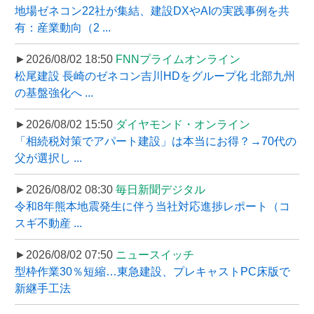
地場ゼネコン22社が集結、建設DXやAIの実践事例を共
有：産業動向（2 ...
►2026/08/02 18:50
FNNプライムオンライン
松尾建設 長崎のゼネコン吉川HDをグループ化 北部九州
の基盤強化へ ...
►2026/08/02 15:50
ダイヤモンド・オンライン
「相続税対策でアパート建設」は本当にお得？→70代の
父が選択し ...
►2026/08/02 08:30
毎日新聞デジタル
令和8年熊本地震発生に伴う当社対応進捗レポート（コ
スギ不動産 ...
►2026/08/02 07:50
ニュースイッチ
型枠作業30％短縮…東急建設、プレキャストPC床版で
新継手工法