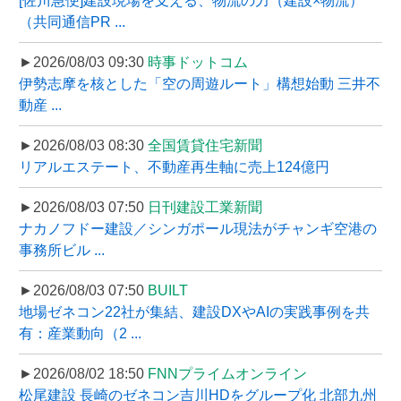
[佐川急便]建設現場を支える、物流の力（建設×物流）
（共同通信PR ...
►2026/08/03 09:30
時事ドットコム
伊勢志摩を核とした「空の周遊ルート」構想始動 三井不
動産 ...
►2026/08/03 08:30
全国賃貸住宅新聞
リアルエステート、不動産再生軸に売上124億円
►2026/08/03 07:50
日刊建設工業新聞
ナカノフドー建設／シンガポール現法がチャンギ空港の
事務所ビル ...
►2026/08/03 07:50
BUILT
地場ゼネコン22社が集結、建設DXやAIの実践事例を共
有：産業動向（2 ...
►2026/08/02 18:50
FNNプライムオンライン
松尾建設 長崎のゼネコン吉川HDをグループ化 北部九州