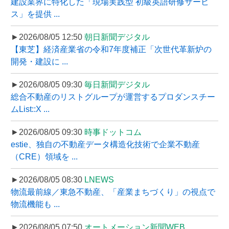
建設業界に特化した「現場実践型 初級英語研修サービ
ス」を提供 ...
►2026/08/05 12:50
朝日新聞デジタル
【東芝】経済産業省の令和7年度補正「次世代革新炉の
開発・建設に ...
►2026/08/05 09:30
毎日新聞デジタル
総合不動産のリストグループが運営するプロダンスチー
ムList::X ...
►2026/08/05 09:30
時事ドットコム
estie、独自の不動産データ構造化技術で企業不動産
（CRE）領域を ...
►2026/08/05 08:30
LNEWS
物流最前線／東急不動産、「産業まちづくり」の視点で
物流機能も ...
►2026/08/05 07:50
オートメーション新聞WEB