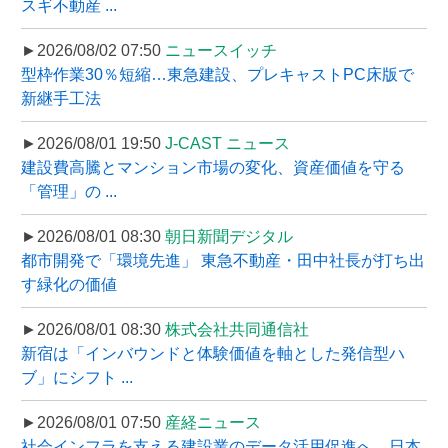
スギ不動産 ...
►2026/08/02 07:50
ニュースイッチ
型枠作業30％短縮…東急建設、プレキャストPC床版で
新継手工法
►2026/08/01 19:50
J-CAST ニュース
建設費高騰とマンション市場の変化、資産価値を守る
「管理」の ...
►2026/08/01 08:30
朝日新聞デジタル
都市開発で「環境先進」 東急不動産・田中社長が打ち出
す緑化の価値
►2026/08/01 08:30
株式会社共同通信社
新宿は「インバウンドと体験価値を軸とした発信型ハ
ブ」にシフト ...
►2026/08/01 07:50
産経ニュース
社会インフラを支える建設業のデータ活用促進へ、日本