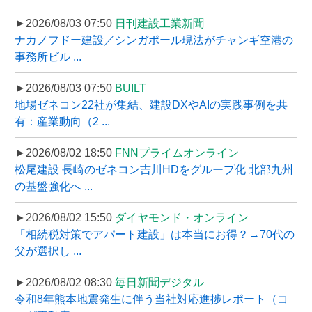
►2026/08/03 07:50
日刊建設工業新聞
ナカノフドー建設／シンガポール現法がチャンギ空港の
事務所ビル ...
►2026/08/03 07:50
BUILT
地場ゼネコン22社が集結、建設DXやAIの実践事例を共
有：産業動向（2 ...
►2026/08/02 18:50
FNNプライムオンライン
松尾建設 長崎のゼネコン吉川HDをグループ化 北部九州
の基盤強化へ ...
►2026/08/02 15:50
ダイヤモンド・オンライン
「相続税対策でアパート建設」は本当にお得？→70代の
父が選択し ...
►2026/08/02 08:30
毎日新聞デジタル
令和8年熊本地震発生に伴う当社対応進捗レポート（コ