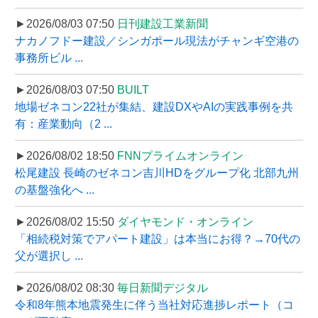
►2026/08/03 07:50
日刊建設工業新聞
ナカノフドー建設／シンガポール現法がチャンギ空港の
事務所ビル ...
►2026/08/03 07:50
BUILT
地場ゼネコン22社が集結、建設DXやAIの実践事例を共
有：産業動向（2 ...
►2026/08/02 18:50
FNNプライムオンライン
松尾建設 長崎のゼネコン吉川HDをグループ化 北部九州
の基盤強化へ ...
►2026/08/02 15:50
ダイヤモンド・オンライン
「相続税対策でアパート建設」は本当にお得？→70代の
父が選択し ...
►2026/08/02 08:30
毎日新聞デジタル
令和8年熊本地震発生に伴う当社対応進捗レポート（コ