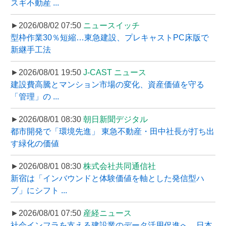
スギ不動産 ...
►2026/08/02 07:50
ニュースイッチ
型枠作業30％短縮…東急建設、プレキャストPC床版で
新継手工法
►2026/08/01 19:50
J-CAST ニュース
建設費高騰とマンション市場の変化、資産価値を守る
「管理」の ...
►2026/08/01 08:30
朝日新聞デジタル
都市開発で「環境先進」 東急不動産・田中社長が打ち出
す緑化の価値
►2026/08/01 08:30
株式会社共同通信社
新宿は「インバウンドと体験価値を軸とした発信型ハ
ブ」にシフト ...
►2026/08/01 07:50
産経ニュース
社会インフラを支える建設業のデータ活用促進へ、日本