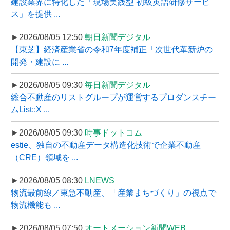
建設業界に特化した「現場実践型 初級英語研修サービ
ス」を提供 ...
►2026/08/05 12:50
朝日新聞デジタル
【東芝】経済産業省の令和7年度補正「次世代革新炉の
開発・建設に ...
►2026/08/05 09:30
毎日新聞デジタル
総合不動産のリストグループが運営するプロダンスチー
ムList::X ...
►2026/08/05 09:30
時事ドットコム
estie、独自の不動産データ構造化技術で企業不動産
（CRE）領域を ...
►2026/08/05 08:30
LNEWS
物流最前線／東急不動産、「産業まちづくり」の視点で
物流機能も ...
►2026/08/05 07:50
オートメーション新聞WEB