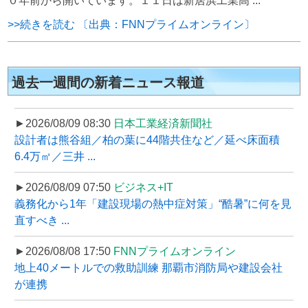
０年前から開いています。１１日は新居浜工業高 ...
>>続きを読む 〔出典：FNNプライムオンライン〕
過去一週間の新着ニュース報道
►2026/08/09 08:30
日本工業経済新聞社
設計者は熊谷組／柏の葉に44階共住など／延べ床面積
6.4万㎡／三井 ...
►2026/08/09 07:50
ビジネス+IT
義務化から1年「建設現場の熱中症対策」“酷暑”に何を見
直すべき ...
►2026/08/08 17:50
FNNプライムオンライン
地上40メートルでの救助訓練 那覇市消防局や建設会社
が連携