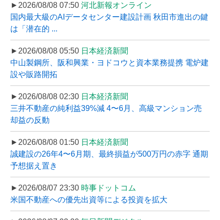
►2026/08/08 07:50
河北新報オンライン
国内最大級のAIデータセンター建設計画 秋田市進出の鍵
は「潜在的 ...
►2026/08/08 05:50
日本経済新聞
中山製鋼所、阪和興業・ヨドコウと資本業務提携 電炉建
設や販路開拓
►2026/08/08 02:30
日本経済新聞
三井不動産の純利益39%減 4〜6月、高級マンション売
却益の反動
►2026/08/08 01:50
日本経済新聞
誠建設の26年4〜6月期、最終損益が500万円の赤字 通期
予想据え置き
►2026/08/07 23:30
時事ドットコム
米国不動産への優先出資等による投資を拡大