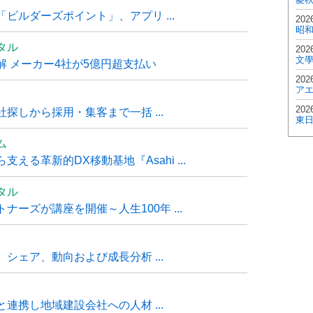
ビルダーズポイント」、アプリ ...
202
昭
タル
202
文
 メーカー4社が5億円超支払い
202
ア
202
探しから採用・集客まで一括 ...
東
ム
る革新的DX移動基地『Asahi ...
タル
ーズが講座を開催～人生100年 ...
シェア、動向および成長分析 ...
連携し地域建設会社への人材 ...