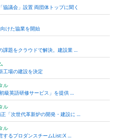
「協議会」設置 両団体トップに聞く
に向けた協業を開始
課題をクラウドで解決。建設業 ...
ム
新工場の建設を決定
タル
級英語研修サービス」を提供 ...
タル
「次世代革新炉の開発・建設に ...
タル
ロダンスチームList::X ...