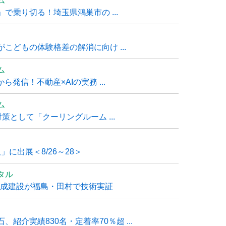
ム
で乗り切る！埼玉県鴻巣市の ...
こどもの体験格差の解消に向け ...
ム
発信！不動産×AIの実務 ...
ム
策として「クーリングルーム ...
」に出展＜8/26～28＞
タル
大成建設が福島・田村で技術実証
紹介実績830名・定着率70％超 ...