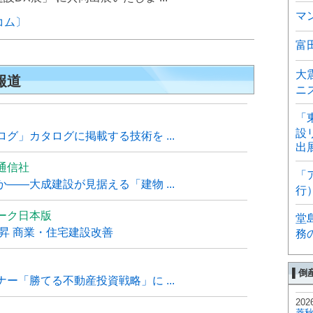
マ
コム〕
富
大
報道
ニ
「
設
グ」カタログに掲載する技術を ...
出
通信社
「
――大成建設が見据える「建物 ...
行
ーク日本版
堂
上昇 商業・住宅建設改善
務
▌倒
ー「勝てる不動産投資戦略」に ...
202
菱