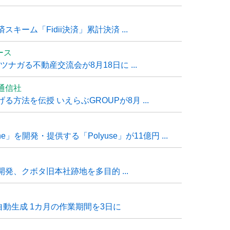
ーム「Fidii決済」累計決済 ...
ュース
ナガる不動産交流会が8月18日に ...
通信社
方法を伝授 いえらぶGROUPが8月 ...
e」を開発・提供する「Polyuse」が11億円 ...
発、クボタ旧本社跡地を多目的 ...
自動生成 1カ月の作業期間を3日に