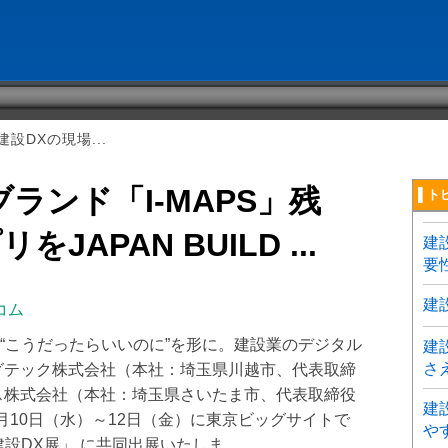
設DXの現場...
ランド「I-MAPS」残
▌ト
APAN BUILD ...
建
要
建
コム
“こうだったらいいのに”を形に。建設業のデジタル
建
さ
グテック株式会社（本社：埼玉県川越市、代表取締
ス株式会社（本社：埼玉県さいたま市、代表取締役
建
2月10日（水）～12日（金）に東京ビッグサイトで
や
-建設DX展」 に共同出展いたしま ...