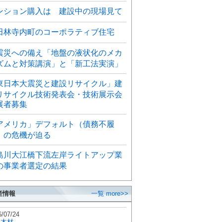
ンション購入は 建設中の現場見て
田林寺内町のコーポラティブ住宅
震災への備え「地盤の液状化のメカ
ズムと対策講演」と「新工法実演」
東日本大震災と建設リサイクル」建
リサイクル技術発表会・技術展示会
展者募集
アメリカ」デフォルト（債務不履
）の危機が迫る
島川大江橋下流左岸ライトアップ業
の事業者選定の結果
産情報
一覧 more>>
6/07/24
秋木材