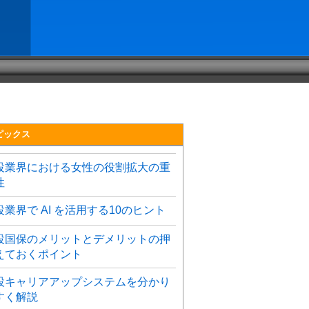
ピックス
設業界における女性の役割拡大の重
性
設業界で AI を活用する10のヒント
設国保のメリットとデメリットの押
えておくポイント
設キャリアアップシステムを分かり
すく解説